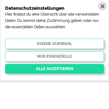
Datenschutzeinstellungen
Hier findest du eine Übersicht über alle verwendeten
Daten. Du kannst deine Zustimmung geben oder nur
Ergebnisse für 'Ferien und
die essenziellen Daten auswählen.
Campingpark Wisseler See'
gefundene Campingplätze
Leider wurden keine passenden
Campingplätze gefunden.
gefundene Meldungen
Essenziell
Essenzielle Cookies ermöglichen grundlegende
Funktionen und sind für die einwandfreie Funktion der
Website dringend erforderlich. Ohne diese Cookies
werden Teile der Website
nicht funktionieren
.