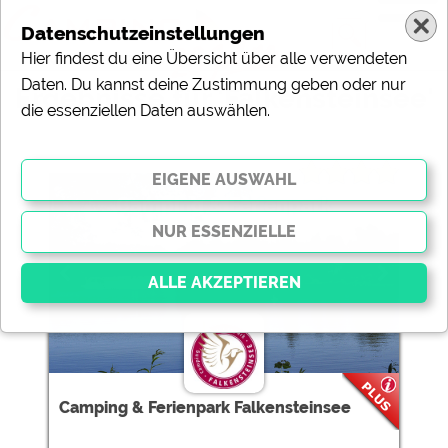
Datenschutzeinstellungen
Hier findest du eine Übersicht über alle verwendeten
Daten. Du kannst deine Zustimmung geben oder nur
Ergebnisse für 'Falkensteinsee'
die essenziellen Daten auswählen.
1 Campingplätze gefunden:
Camping & Ferienpark
Falkensteinsee
Essenziell
Essenzielle Cookies ermöglichen grundlegende
Funktionen und sind für die einwandfreie Funktion der
Camping & Ferienpark Falkensteinsee
Website dringend erforderlich. Ohne diese Cookies
werden Teile der Website
nicht funktionieren
.