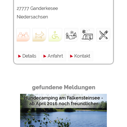
27777 Ganderkesee
Externe Medien
Niedersachsen
YouTube (Videos von
https://policies.google.com/privacy
Campingplätzen)
Campingplatzvorschau (Vorschau
siehe Datenschutzerklärung des
der Internetseiten von
jeweiligen Anbieters
Campingplätzen)
Google Maps (Kartensuche, Anfahrt
https://policies.google.com/privacy
usw.)
Details
Anfahrt
Kontakt
Google reCAPTCHA (Formulare)
https://policies.google.com/privacy
Statistiken
gefundene Meldungen
Google Analytics
https://policies.google.com/privacy
Hundecamping am Falkensteinsee -
ab April 2016 noch freundlicher
Marketing
Google Ads
https://policies.google.com/privacy
Google AdSense
https://policies.google.com/privacy