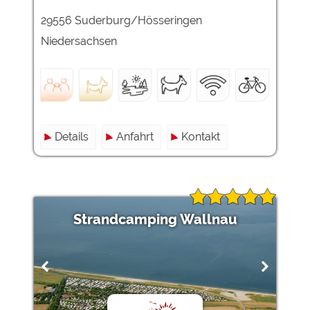
29556 Suderburg/Hösseringen
Externe Medien
Niedersachsen
YouTube (Videos von
https://policies.google.com/privacy
Campingplätzen)
Campingplatzvorschau (Vorschau
siehe Datenschutzerklärung des
der Internetseiten von
jeweiligen Anbieters
Campingplätzen)
Google Maps (Kartensuche, Anfahrt
https://policies.google.com/privacy
usw.)
Details
Anfahrt
Kontakt
Google reCAPTCHA (Formulare)
https://policies.google.com/privacy
Statistiken
Google Analytics
https://policies.google.com/privacy
Strandcamping Wallnau
Marketing
Google Ads
https://policies.google.com/privacy
Google AdSense
https://policies.google.com/privacy