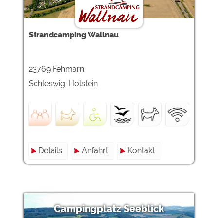
Google Remarketing
https://policies.google.com/privacy
Die Cookieeinstellungen können jeder Zeit im Footer
Strandcamping Wallnau
über "COOKIES" geändert werden!
23769 Fehmarn
Schleswig-Holstein
Details
Anfahrt
Kontakt
Campingplatz Seeblick