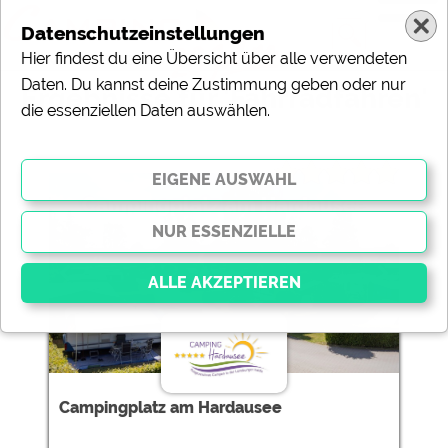
Datenschutzeinstellungen
Hier findest du eine Übersicht über alle verwendeten
Daten. Du kannst deine Zustimmung geben oder nur
Ergebnisse für 'Fahrradfahren'
die essenziellen Daten auswählen.
6 Campingplätze gefunden:
Campingplatz am Hardausee
Essenziell
Essenzielle Cookies ermöglichen grundlegende
Funktionen und sind für die einwandfreie Funktion der
Campingplatz am Hardausee
Website dringend erforderlich. Ohne diese Cookies
werden Teile der Website
nicht funktionieren
.