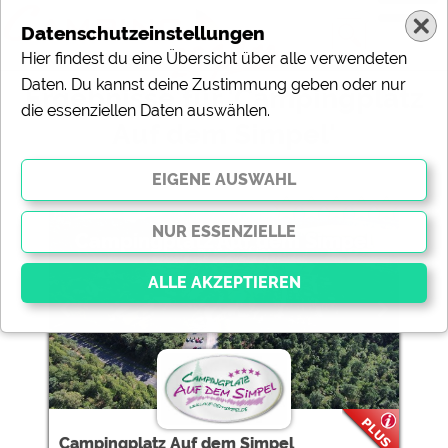
Datenschutzeinstellungen
Hier findest du eine Übersicht über alle verwendeten
Daten. Du kannst deine Zustimmung geben oder nur
Ergebnisse für 'Campingplatz
die essenziellen Daten auswählen.
Auf dem Simpel'
1 Campingplätze gefunden:
Campingplatz Auf dem Simpel
Essenziell
Essenzielle Cookies ermöglichen grundlegende
Funktionen und sind für die einwandfreie Funktion der
Website dringend erforderlich. Ohne diese Cookies
werden Teile der Website
nicht funktionieren
.
Campingplatz Auf dem Simpel