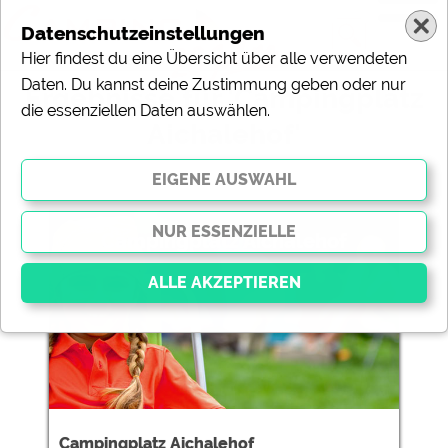
Datenschutzeinstellungen
Hier findest du eine Übersicht über alle verwendeten
Daten. Du kannst deine Zustimmung geben oder nur
Ergebnisse für 'Campingplatz
die essenziellen Daten auswählen.
Aichalehof'
1 Campingplätze gefunden:
Campingplatz Aichalehof
Essenziell
Essenzielle Cookies ermöglichen grundlegende
Funktionen und sind für die einwandfreie Funktion der
Website dringend erforderlich. Ohne diese Cookies
werden Teile der Website
nicht funktionieren
.
Campingplatz Aichalehof