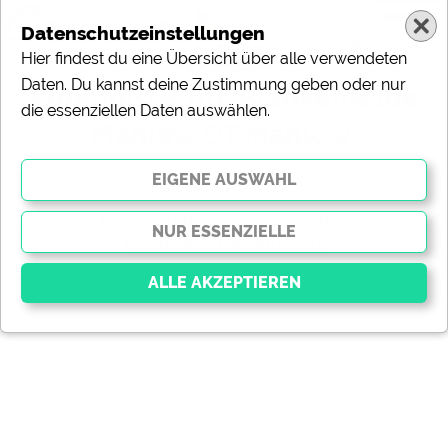
Datenschutzeinstellungen
Hier findest du eine Übersicht über alle verwendeten
Daten. Du kannst deine Zustimmung geben oder nur
Ergebnisse für 'Blankenfelde
die essenziellen Daten auswählen.
Mahlow OT Mahlow'
gefundene Campingplätze
Leider wurden keine passenden
Campingplätze gefunden.
gefundene Meldungen
Essenziell
Essenzielle Cookies ermöglichen grundlegende
Funktionen und sind für die einwandfreie Funktion der
Website dringend erforderlich. Ohne diese Cookies
werden Teile der Website
nicht funktionieren
.