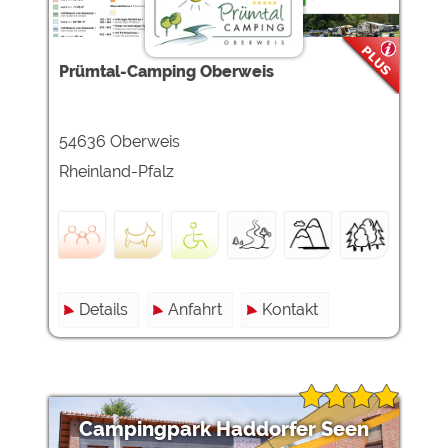
Google Remarketing
https://policies.google.com/privacy
Die Cookieeinstellungen können jeder Zeit im Footer
Prümtal-Camping Oberweis
über "COOKIES" geändert werden!
54636 Oberweis
Rheinland-Pfalz
Details
Anfahrt
Kontakt
Campingpark Haddorfer Seen