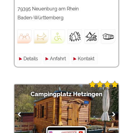
79395 Neuenburg am Rhein
Externe Medien
Baden-Württemberg
YouTube (Videos von
https://policies.google.com/privacy
Campingplätzen)
Campingplatzvorschau (Vorschau
siehe Datenschutzerklärung des
der Internetseiten von
jeweiligen Anbieters
Campingplätzen)
Google Maps (Kartensuche, Anfahrt
https://policies.google.com/privacy
usw.)
Details
Anfahrt
Kontakt
Google reCAPTCHA (Formulare)
https://policies.google.com/privacy
Statistiken
Google Analytics
https://policies.google.com/privacy
Campingplatz Hetzingen
Marketing
Google Ads
https://policies.google.com/privacy
Google AdSense
https://policies.google.com/privacy