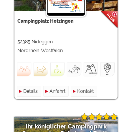
Google Remarketing
https://policies.google.com/privacy
Die Cookieeinstellungen können jeder Zeit im Footer
Campingplatz Hetzingen
über "COOKIES" geändert werden!
52385 Nideggen
Nordrhein-Westfalen
Details
Anfahrt
Kontakt
Ihr königlicher Campingpark