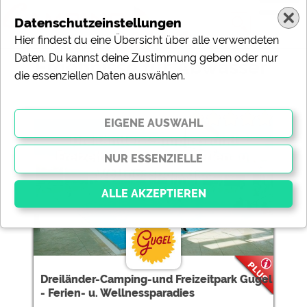
Datenschutzeinstellungen
Hier findest du eine Übersicht über alle verwendeten
Daten. Du kannst deine Zustimmung geben oder nur
Ergebnisse für 'Abwasser'
die essenziellen Daten auswählen.
20 Campingplätze gefunden:
Dreiländer-Camping-und
Freizeitpark Gugel - Ferien- u.
Wellnessparadies
Essenziell
Essenzielle Cookies ermöglichen grundlegende
Funktionen und sind für die einwandfreie Funktion der
Dreiländer-Camping-und Freizeitpark Gugel
Website dringend erforderlich. Ohne diese Cookies
- Ferien- u. Wellnessparadies
werden Teile der Website
nicht funktionieren
.