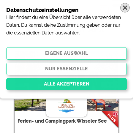
Datenschutzeinstellungen
Hier findest du eine Übersicht über alle verwendeten
Daten. Du kannst deine Zustimmung geben oder nur
Ergebnisse für 'APX'
die essenziellen Daten auswählen.
1 Campingplätze gefunden:
Ferien- und Campingpark
Wisseler See
Essenziell
Essenzielle Cookies ermöglichen grundlegende
Funktionen und sind für die einwandfreie Funktion der
Ferien- und Campingpark Wisseler See
Website dringend erforderlich. Ohne diese Cookies
werden Teile der Website
nicht funktionieren
.