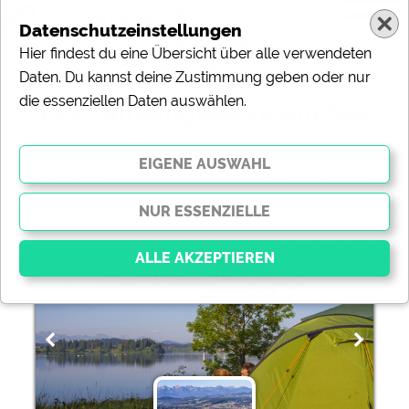
Datenschutzeinstellungen
Hier findest du eine Übersicht über alle verwendeten
Daten. Du kannst deine Zustimmung geben oder nur
die essenziellen Daten auswählen.
149 Campingplätze am See
( Rezeption spricht Englisch)
ändern
Sortierung:
Via Claudia Camping
Essenziell
Essenzielle Cookies ermöglichen grundlegende
Funktionen und sind für die einwandfreie Funktion der
Website dringend erforderlich. Ohne diese Cookies
werden Teile der Website
nicht funktionieren
.