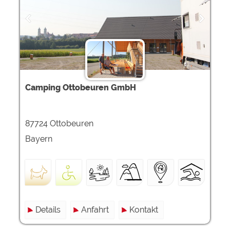
Google Remarketing
https://policies.google.com/privacy
Die Cookieeinstellungen können jeder Zeit im Footer
über "COOKIES" geändert werden!
Camping Ottobeuren GmbH
87724 Ottobeuren
Bayern
Details
Anfahrt
Kontakt