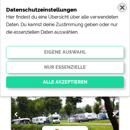
Datenschutzeinstellungen
Hier findest du eine Übersicht über alle verwendeten
Daten. Du kannst deine Zustimmung geben oder nur
die essenziellen Daten auswählen.
11 Campingplätze in
Rheinland-Pfalz am See
ändern
Sortierung:
Prümtal-Camping Oberweis
Essenziell
Essenzielle Cookies ermöglichen grundlegende
Funktionen und sind für die einwandfreie Funktion der
Website dringend erforderlich. Ohne diese Cookies
werden Teile der Website
nicht funktionieren
.