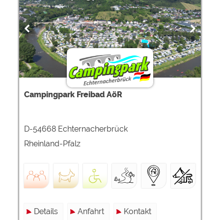
Google Remarketing
https://policies.google.com/privacy
Die Cookieeinstellungen können jeder Zeit im Footer
über "COOKIES" geändert werden!
Campingpark Freibad AöR
D-54668 Echternacherbrück
Rheinland-Pfalz
Details
Anfahrt
Kontakt