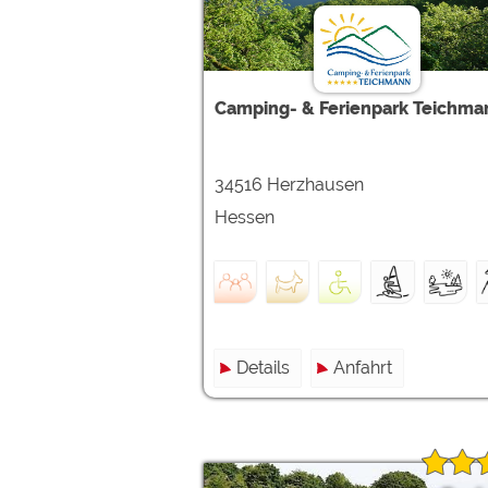
Google reCAPTCHA (Form
Statistiken
Camping- & Ferienpark Teichma
Google Analytics
34516 Herzhausen
Marketing
Google Ads
Hessen
Google AdSense
Google Remarketing
Die Cookieeinstell
Details
Anfahrt