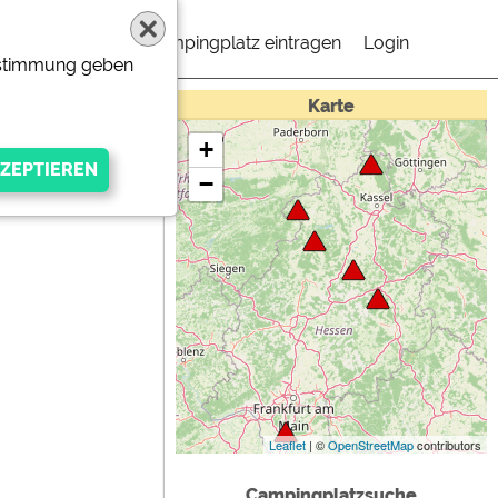
Campingplatz eintragen
Login
Zustimmung geben
Karte
+
−
gen Anbieters
Leaflet
| ©
OpenStreetMap
contributors
Campingplatzsuche