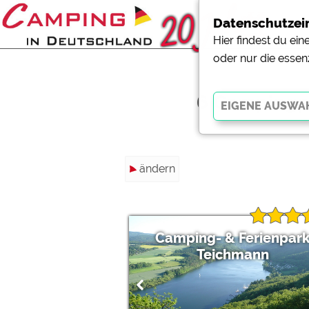
Datenschutzei
Hier findest du ei
oder nur die essen
6 Campingp
Essenziell
ändern
Essenzielle Cookies ermö
der Website dringend erf
funktionieren
.
Camping- & Ferienpar
Externe Medien
Teichmann
YouTube (Videos von Cam
Campingplatzvorschau (V
Campingplätzen)
Google Maps (Kartensuch