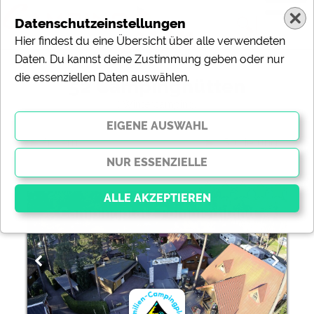
Datenschutzeinstellungen
Hier findest du eine Übersicht über alle verwendeten
Daten. Du kannst deine Zustimmung geben oder nur
die essenziellen Daten auswählen.
52 Campinghütten
( Wintercamping)
ändern
Sortierung:
Campingplatz Pommernland
Essenziell
Essenzielle Cookies ermöglichen grundlegende
Funktionen und sind für die einwandfreie Funktion der
Website dringend erforderlich. Ohne diese Cookies
werden Teile der Website
nicht funktionieren
.