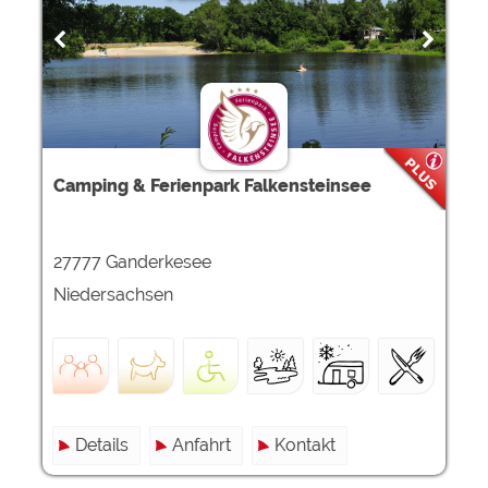
Google Remarketing
https://policies.google.com/privacy
Die Cookieeinstellungen können jeder Zeit im Footer
über "COOKIES" geändert werden!
Camping & Ferienpark Falkensteinsee
27777 Ganderkesee
Niedersachsen
Details
Anfahrt
Kontakt