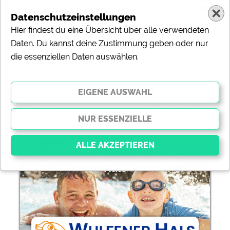
Datenschutzeinstellungen
Hier findest du eine Übersicht über alle verwendeten
Daten. Du kannst deine Zustimmung geben oder nur
die essenziellen Daten auswählen.
272 Touristikstellplätze
( Touristikstellplätze)
ändern
Sortierung:
Camping- und Ferienpark Wulfener
Hals
Essenziell
Essenzielle Cookies ermöglichen grundlegende
Funktionen und sind für die einwandfreie Funktion der
Website dringend erforderlich. Ohne diese Cookies
werden Teile der Website
nicht funktionieren
.