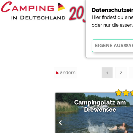
Datenschutzei
Hier findest du ei
oder nur die essen
119 To
Essenziell
ändern
Essenzielle Cookies ermö
1
2
der Website dringend erf
funktionieren
.
Campingplatz am
Externe Medien
Drewensee
YouTube (Videos von Cam
Campingplatzvorschau (V
Campingplätzen)
Google Maps (Kartensuch