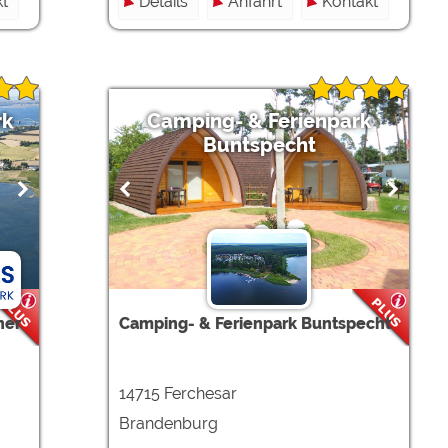
t
Details
Anfahrt
Kontakt
rk
Camping- & Ferienpark
Buntspecht
ner
Camping- & Ferienpark Buntspecht
14715 Ferchesar
Brandenburg