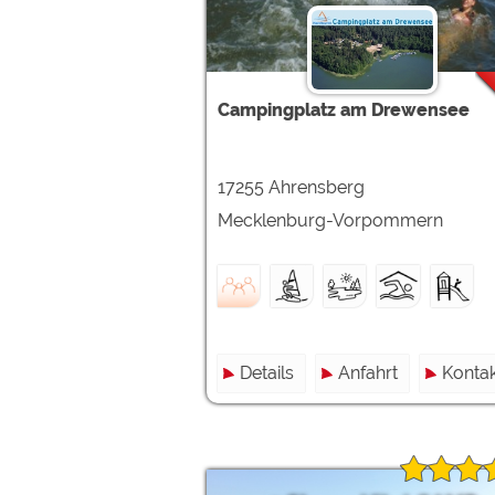
Google reCAPTCHA (Form
Statistiken
Campingplatz am Drewensee
Google Analytics
17255 Ahrensberg
Marketing
Google Ads
Mecklenburg-Vorpommern
Google AdSense
Google Remarketing
Die Cookieeinstell
Details
Anfahrt
Kontak