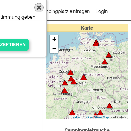
Campingplatz eintragen
Login
Zustimmung geben
Karte
+
−
gen Anbieters
Leaflet
| ©
OpenStreetMap
contributors
Campingplatzsuche