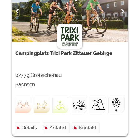
Google Remarketing
https://policies.google.com/privacy
Die Cookieeinstellungen können jeder Zeit im Footer
über "COOKIES" geändert werden!
Campingplatz Trixi Park Zittauer Gebirge
02779 Großschönau
Sachsen
Details
Anfahrt
Kontakt