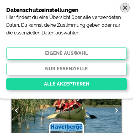
Datenschutzeinstellungen
Hier findest du eine Übersicht über alle verwendeten
Daten. Du kannst deine Zustimmung geben oder nur
die essenziellen Daten auswählen.
17 Miet-Zelte
( Miet-Zelte)
ändern
Sortierung:
Camping- und Ferienpark
Havelberge
Essenziell
Essenzielle Cookies ermöglichen grundlegende
Funktionen und sind für die einwandfreie Funktion der
Website dringend erforderlich. Ohne diese Cookies
werden Teile der Website
nicht funktionieren
.