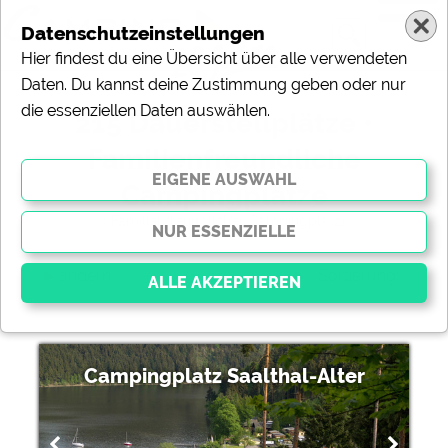
Datenschutzeinstellungen
Hier findest du eine Übersicht über alle verwendeten
Daten. Du kannst deine Zustimmung geben oder nur
die essenziellen Daten auswählen.
215 Dauerstellplätze •
Familienfreundliche
Campingplätze
( Familienfreundlicher Campingplatz)
ändern
Sortierung:
Essenziell
Campingplatz Saalthal-Alter
Essenzielle Cookies ermöglichen grundlegende
Funktionen und sind für die einwandfreie Funktion der
Website dringend erforderlich. Ohne diese Cookies
werden Teile der Website
nicht funktionieren
.