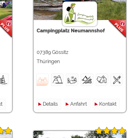
ulare)
https://policies.google.com/privacy
Campingplatz Neumannshof
https://policies.google.com/privacy
07389 Gössitz
https://policies.google.com/privacy
Thüringen
https://policies.google.com/privacy
https://policies.google.com/privacy
ungen können jeder Zeit im Footer über "COOKIES" geändert 
t
Details
Anfahrt
Kontakt