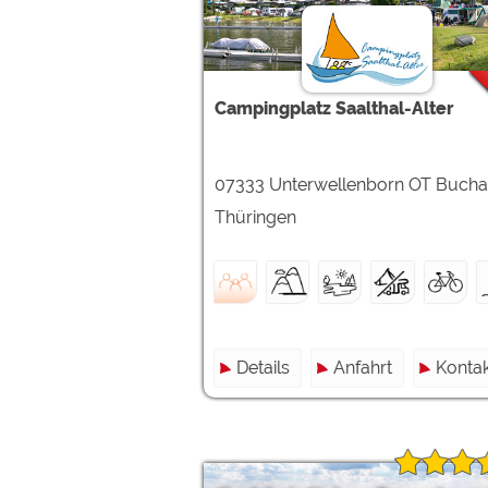
Google reCAPTCHA (Form
Statistiken
Campingplatz Saalthal-Alter
Google Analytics
07333 Unterwellenborn OT Bucha
Marketing
Google Ads
Thüringen
Google AdSense
Google Remarketing
Die Cookieeinstell
Details
Anfahrt
Kontak