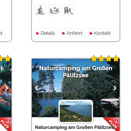
t
Details
Anfahrt
Kontakt
rk
Naturcamping am Großen
Pälitzsee
Naturcamping am Großen Pälitzsee