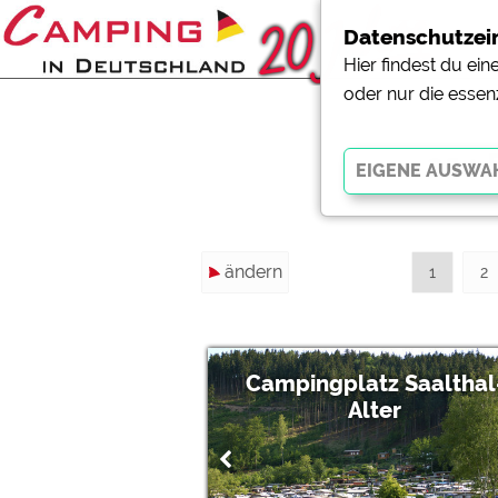
Datenschutzei
Hier findest du ei
oder nur die essen
254 
Essenziell
ändern
Essenzielle Cookies ermö
1
2
der Website dringend erf
funktionieren
.
Campingplatz Saalthal
Externe Medien
Alter
YouTube (Videos von Cam
Campingplatzvorschau (V
Campingplätzen)
Google Maps (Kartensuch