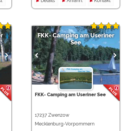
t
Details
Anfahrt
Kontakt
r
FKK- Camping am Useriner
See
FKK- Camping am Useriner See
17237 Zwenzow
Mecklenburg-Vorpommern