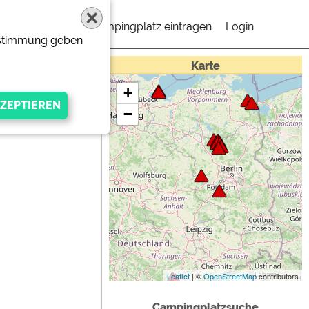
Campingplatz eintragen
Login
Zustimmung geben
Karte
+
−
gen Anbieters
Leaflet
| ©
OpenStreetMap
contributors
Campingplatzsuche