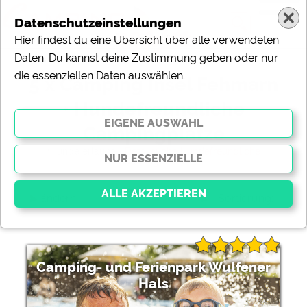
Datenschutzeinstellungen
Hier findest du eine Übersicht über alle verwendeten
Daten. Du kannst deine Zustimmung geben oder nur
die essenziellen Daten auswählen.
5 x Camping Insel Fehmarn
• Hundefreundliche
Campingplätze
(Hunde erlaubt >
Detailsuche Hundefreundliche
Campingplätze
)
ändern
Sortierung:
Essenziell
Essenzielle Cookies ermöglichen grundlegende
Camping- und Ferienpark Wulfener
Funktionen und sind für die einwandfreie Funktion der
Hals
Website dringend erforderlich. Ohne diese Cookies
werden Teile der Website
nicht funktionieren
.