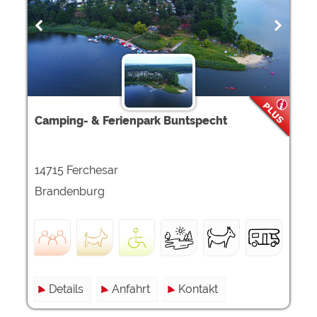
Google Remarketing
https://policies.google.com/privacy
Die Cookieeinstellungen können jeder Zeit im Footer
über "COOKIES" geändert werden!
Camping- & Ferienpark Buntspecht
14715 Ferchesar
Brandenburg
Details
Anfahrt
Kontakt