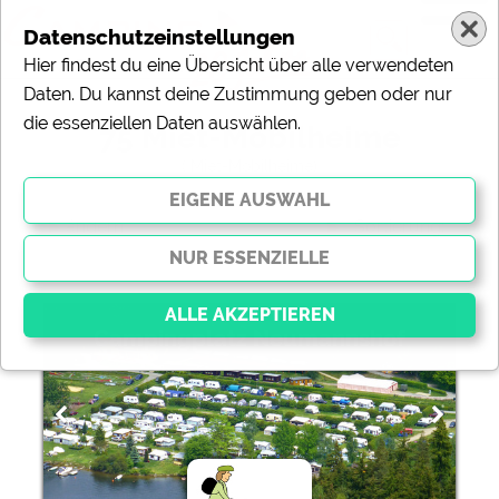
Datenschutzeinstellungen
Hier findest du eine Übersicht über alle verwendeten
Daten. Du kannst deine Zustimmung geben oder nur
die essenziellen Daten auswählen.
75 Miet-Mobilheime
( Miet-Mobilheime)
ändern
Sortierung:
Campingplatz Neumannshof
Essenziell
Essenzielle Cookies ermöglichen grundlegende
Funktionen und sind für die einwandfreie Funktion der
Website dringend erforderlich. Ohne diese Cookies
werden Teile der Website
nicht funktionieren
.