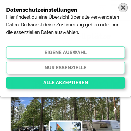
Datenschutzeinstellungen
Hier findest du eine Übersicht über alle verwendeten
Daten. Du kannst deine Zustimmung geben oder nur
die essenziellen Daten auswählen.
4 Mobilheimstellplätze
( FKK)
ändern
Sortierung:
Knattercamping in Bantikow am
See
Essenziell
Essenzielle Cookies ermöglichen grundlegende
Funktionen und sind für die einwandfreie Funktion der
Website dringend erforderlich. Ohne diese Cookies
werden Teile der Website
nicht funktionieren
.