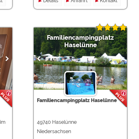
t
Details
Anfahrt
Kontakt
Familiencampingplatz
Haselünne
Familiencampingplatz Haselünne
eim
49740 Haselünne
Niedersachsen