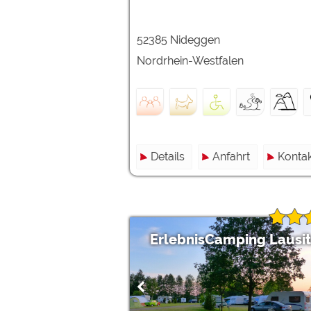
52385 Nideggen
Nordrhein-Westfalen
Details
Anfahrt
Kontak
ErlebnisCamping Lausit