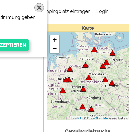
Campingplatz eintragen
Login
Zustimmung geben
Karte
+
−
gen Anbieters
Leaflet
| ©
OpenStreetMap
contributors
Campingplatzsuche