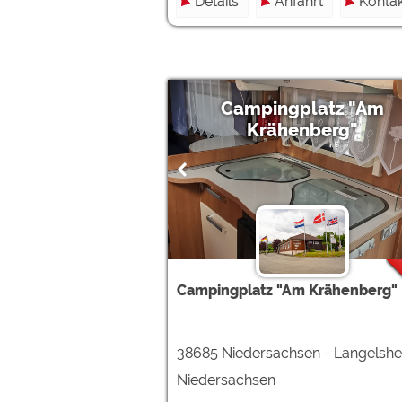
Details
Anfahrt
Kontak
Campingplatz "Am
Krähenberg"
Campingplatz "Am Krähenberg"
38685 Niedersachsen - Langelsh
Niedersachsen