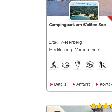
Google reCAPTCHA (Form
Statistiken
Campingpark am Weißen See
Google Analytics
17255 Wesenberg
Marketing
Google Ads
Mecklenburg-Vorpommern
Google AdSense
Google Remarketing
Die Cookieeinstell
Details
Anfahrt
Kontak