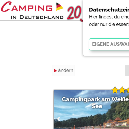
Datenschutzei
Hier findest du ei
oder nur die essen
57 
Essenziell
ändern
Essenzielle Cookies ermö
der Website dringend erf
funktionieren
.
Campingpark am Weiße
Externe Medien
See
YouTube (Videos von Cam
Campingplatzvorschau (V
Campingplätzen)
Google Maps (Kartensuch