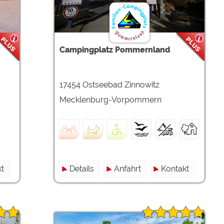
ulare)
https://policies.google.com/privacy
Campingplatz Pommernland
https://policies.google.com/privacy
17454 Ostseebad Zinnowitz
https://policies.google.com/privacy
Mecklenburg-Vorpommern
https://policies.google.com/privacy
https://policies.google.com/privacy
ungen können jeder Zeit im Footer über "COOKIES" geändert 
t
Details
Anfahrt
Kontakt