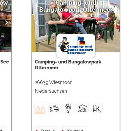
kow
Camping- und
Bungalowpark Ottermeer
 See
Camping- und Bungalowpark
Ottermeer
26639 Wiesmoor
Niedersachsen