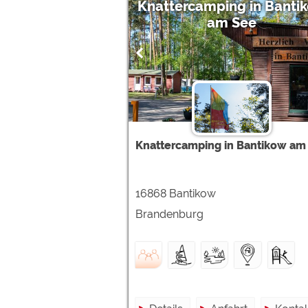
Knattercamping in Banti
am See
Knattercamping in Bantikow am
16868 Bantikow
Brandenburg