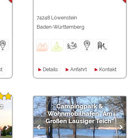
74248 Löwenstein
Baden-Württemberg
t
Details
Anfahrt
Kontakt
z
Campingpark &
Wohnmobilhafen "Am
Großen Lausiger Teich"