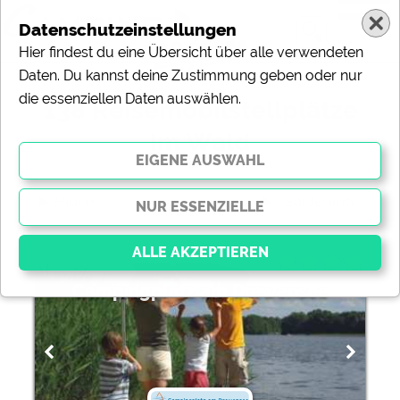
Datenschutzeinstellungen
Hier findest du eine Übersicht über alle verwendeten
Daten. Du kannst deine Zustimmung geben oder nur
die essenziellen Daten auswählen.
138 Reisemobilstellplätze
im Wald
ändern
Sortierung:
Campingplatz am Drewensee
Essenziell
Essenzielle Cookies ermöglichen grundlegende
Funktionen und sind für die einwandfreie Funktion der
Website dringend erforderlich. Ohne diese Cookies
werden Teile der Website
nicht funktionieren
.