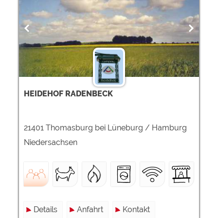
Google Remarketing
https://policies.google.com/privacy
Die Cookieeinstellungen können jeder Zeit im Footer
über "COOKIES" geändert werden!
HEIDEHOF RADENBECK
21401 Thomasburg bei Lüneburg / Hamburg
Niedersachsen
Details
Anfahrt
Kontakt