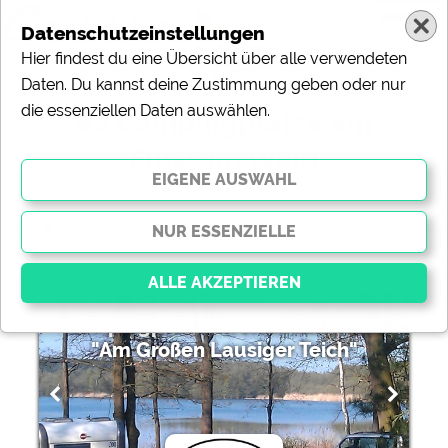
Datenschutzeinstellungen
Hier findest du eine Übersicht über alle verwendeten
Daten. Du kannst deine Zustimmung geben oder nur
die essenziellen Daten auswählen.
82 Campingplätze am
Fluss im Wald
ändern
Sortierung:
Campingpark & Wohnmobilhafen
"Am Großen Lausiger Teich"
Essenziell
Essenzielle Cookies ermöglichen grundlegende
Funktionen und sind für die einwandfreie Funktion der
Website dringend erforderlich. Ohne diese Cookies
werden Teile der Website
nicht funktionieren
.