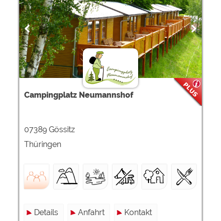
Google Remarketing
https://policies.google.com/privacy
Die Cookieeinstellungen können jeder Zeit im Footer
über "COOKIES" geändert werden!
Campingplatz Neumannshof
07389 Gössitz
Thüringen
Details
Anfahrt
Kontakt