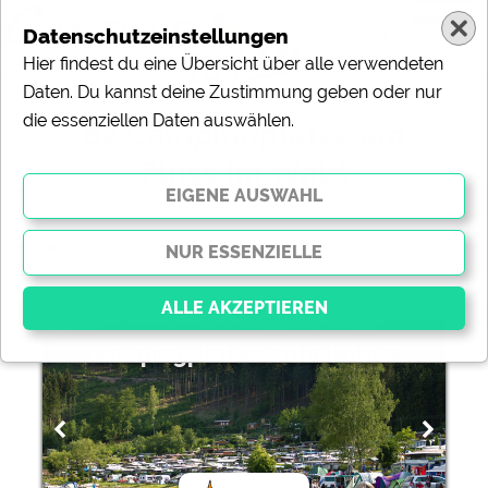
Datenschutzeinstellungen
Hier findest du eine Übersicht über alle verwendeten
Daten. Du kannst deine Zustimmung geben oder nur
die essenziellen Daten auswählen.
82 Campingplätze am
Fluss im Wald
ändern
Sortierung:
Campingplatz Saalthal-Alter
Essenziell
Essenzielle Cookies ermöglichen grundlegende
Funktionen und sind für die einwandfreie Funktion der
Website dringend erforderlich. Ohne diese Cookies
werden Teile der Website
nicht funktionieren
.