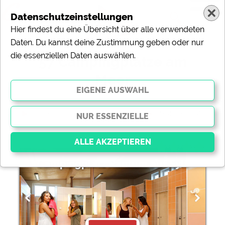
Datenschutzeinstellungen
Hier findest du eine Übersicht über alle verwendeten
Daten. Du kannst deine Zustimmung geben oder nur
die essenziellen Daten auswählen.
57 Campingplätze am
Meer
ändern
Sortierung:
Campingplatz Rantum auf Sylt
Essenziell
Essenzielle Cookies ermöglichen grundlegende
Funktionen und sind für die einwandfreie Funktion der
Website dringend erforderlich. Ohne diese Cookies
werden Teile der Website
nicht funktionieren
.