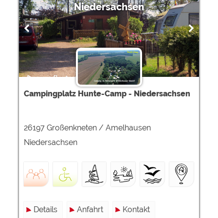
Google Remarketing
https://policies.google.com/privacy
Niedersachsen
Die Cookieeinstellungen können jeder Zeit im Footer
über "COOKIES" geändert werden!
Campingplatz Hunte-Camp - Niedersachsen
26197 Großenkneten / Amelhausen
Niedersachsen
Details
Anfahrt
Kontakt