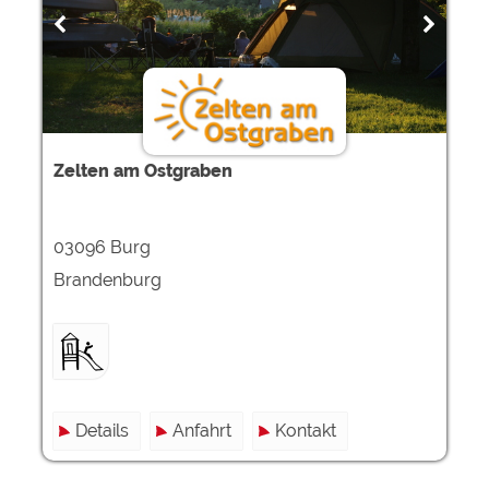
Google Remarketing
https://policies.google.com/privacy
Die Cookieeinstellungen können jeder Zeit im Footer
über "COOKIES" geändert werden!
Zelten am Ostgraben
03096 Burg
Brandenburg
Details
Anfahrt
Kontakt