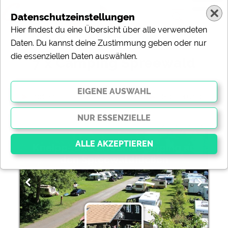
Datenschutzeinstellungen
Hier findest du eine Übersicht über alle verwendeten
Daten. Du kannst deine Zustimmung geben oder nur
die essenziellen Daten auswählen.
7 x Camping Spreewald
ändern
Sortierung:
Kneipp- und ErlebnisCamping an
den Spreewaldfließen
Essenziell
Essenzielle Cookies ermöglichen grundlegende
Funktionen und sind für die einwandfreie Funktion der
Website dringend erforderlich. Ohne diese Cookies
werden Teile der Website
nicht funktionieren
.