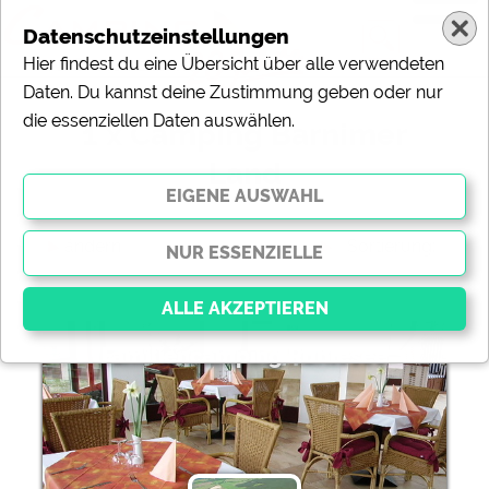
Datenschutzeinstellungen
Hier findest du eine Übersicht über alle verwendeten
Daten. Du kannst deine Zustimmung geben oder nur
die essenziellen Daten auswählen.
1 x Camping Barnimer
Land
ändern
Sortierung:
Familiencamping Ruhlesee
Essenziell
Essenzielle Cookies ermöglichen grundlegende
Funktionen und sind für die einwandfreie Funktion der
Website dringend erforderlich. Ohne diese Cookies
werden Teile der Website
nicht funktionieren
.