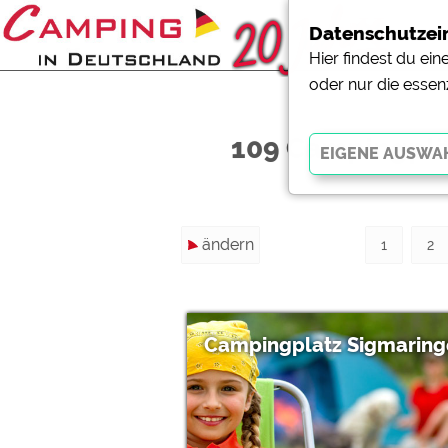
Datenschutzei
Hier findest du ei
oder nur die essen
109 Campingplä
Essenziell
ändern
Essenzielle Cookies ermö
1
2
der Website dringend erf
funktionieren
.
Campingplatz Sigmaring
Externe Medien
YouTube (Videos von Cam
Campingplatzvorschau (V
Campingplätzen)
Google Maps (Kartensuch