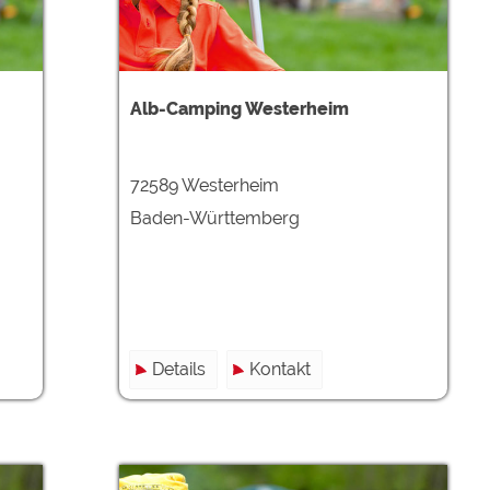
ulare)
https://policies.google.com/privacy
Alb-Camping Westerheim
https://policies.google.com/privacy
72589 Westerheim
https://policies.google.com/privacy
Baden-Württemberg
https://policies.google.com/privacy
https://policies.google.com/privacy
ungen können jeder Zeit im Footer über "COOKIES" geändert 
Details
Kontakt