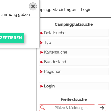
Campingplatz eintragen
Login
Zustimmung geben
Campingplatzsuche
Detailsuche
Typ
Kartensuche
Touristikstellplätze
Bundesland
Dauerstellplätze
Regionen
Reisemobilstellplätze
Baden-Württemberg
Mobilheimstellplätze
Bayern
Login
Ferienhäuser
Berlin
gen Anbieters
Freitextsuche
Bungalows
Brandenburg
Ferienwohnungen
Bremen