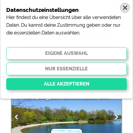
Datenschutzeinstellungen
Hier findest du eine Übersicht über alle verwendeten
Daten. Du kannst deine Zustimmung geben oder nur
die essenziellen Daten auswählen.
109 Campingplätze in
Baden-Württemberg
ändern
Sortierung:
Campingpark Breitenauer See
Essenziell
Essenzielle Cookies ermöglichen grundlegende
Funktionen und sind für die einwandfreie Funktion der
Website dringend erforderlich. Ohne diese Cookies
werden Teile der Website
nicht funktionieren
.