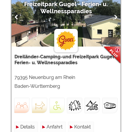
Google Remarketing
https://policies.google.com/privacy
Freizeitpark Gugel - Ferien- u.
Wellnessparadies
Die Cookieeinstellungen können jeder Zeit im Footer
über "COOKIES" geändert werden!
Dreiländer-Camping-und Freizeitpark Gugel -
Ferien- u. Wellnessparadies
79395 Neuenburg am Rhein
Baden-Württemberg
Details
Anfahrt
Kontakt