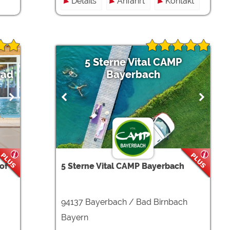
Details
Anfahrt
Kontakt
5 Sterne Vital CAMP
bad
Bayerbach
of
5 Sterne Vital CAMP Bayerbach
94137 Bayerbach / Bad Birnbach
Bayern