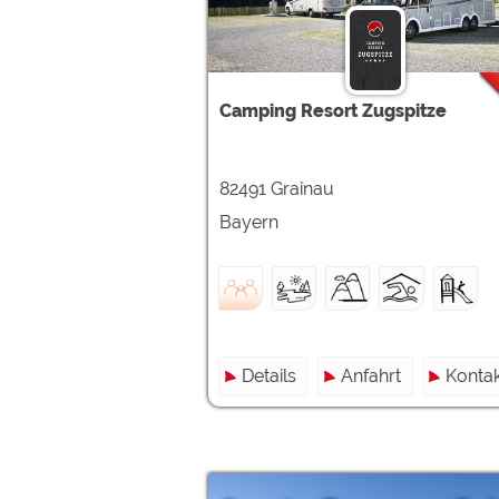
Google reCAPTCHA (Form
Statistiken
Camping Resort Zugspitze
Google Analytics
82491 Grainau
Marketing
Google Ads
Bayern
Google AdSense
Google Remarketing
Die Cookieeinstell
Details
Anfahrt
Kontak