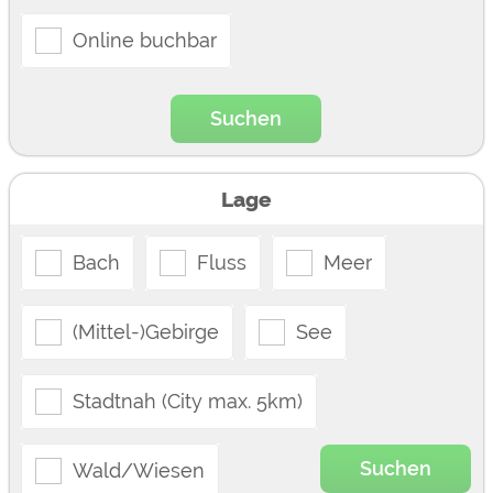
Google Remarketing
https://policies.google.com/privacy
Online buchbar
Die Cookieeinstellungen können jeder Zeit im Footer
über "COOKIES" geändert werden!
Suchen
Lage
Bach
Fluss
Meer
(Mittel-)Gebirge
See
Stadtnah (City max. 5km)
Suchen
Wald/Wiesen