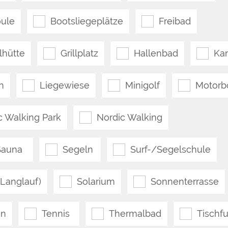
ule
Bootsliegeplätze
Freibad
llhütte
Grillplatz
Hallenbad
Ka
n
Liegewiese
Minigolf
Motorb
c Walking Park
Nordic Walking
Sauna
Segeln
Surf-/Segelschule
(Langlauf)
Solarium
Sonnenterrasse
en
Tennis
Thermalbad
Tischfu