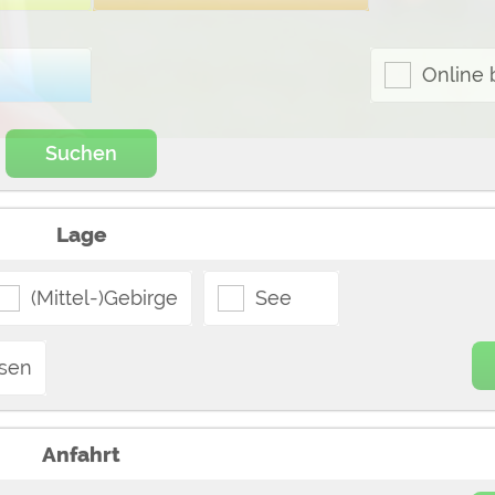
ulare)
https://policies.google.com/privacy
Online 
https://policies.google.com/privacy
Suchen
https://policies.google.com/privacy
Lage
https://policies.google.com/privacy
https://policies.google.com/privacy
(Mittel-)Gebirge
See
ungen können jeder Zeit im Footer über "COOKIES" geändert 
sen
Anfahrt