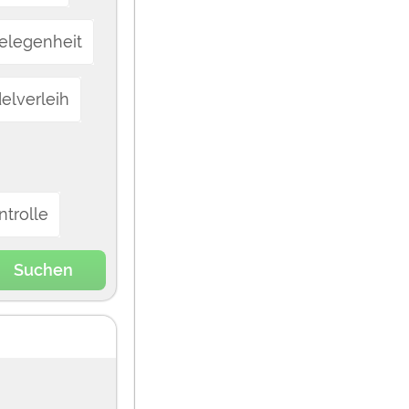
elegenheit
elverleih
trolle
Suchen