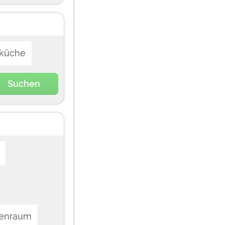
lküche
Suchen
enraum