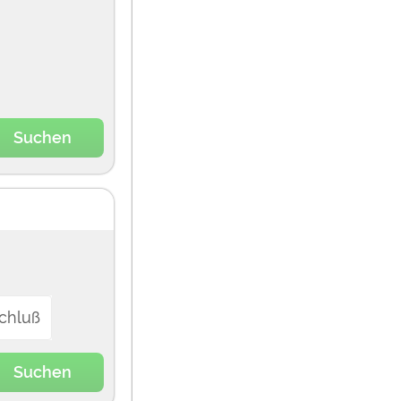
Suchen
chluß
Suchen