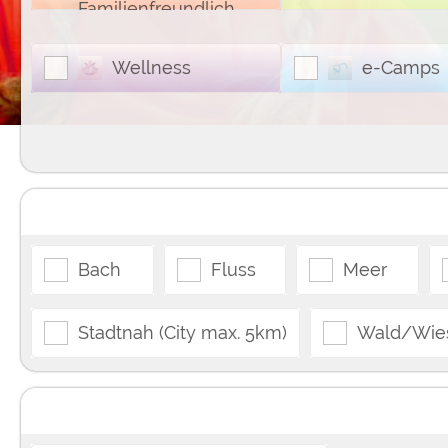
Familienfreundlich
Google reCAPTCHA (Form
Wellness
e-Camps
Statistiken
Google Analytics
Marketing
Google Ads
Google AdSense
Google Remarketing
Bach
Fluss
Meer
Die Cookieeinstell
Stadtnah (City max. 5km)
Wald/Wie