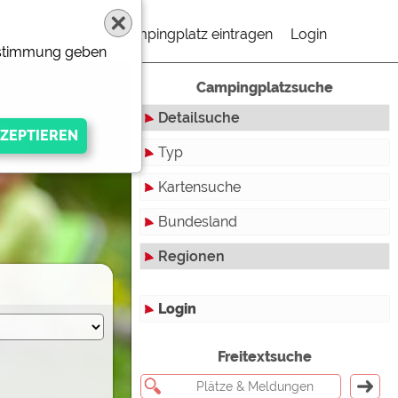
Campingplatz eintragen
Login
Zustimmung geben
Campingplatzsuche
Detailsuche
Typ
Kartensuche
Touristikstellplätze
Bundesland
Dauerstellplätze
Regionen
Reisemobilstellplätze
Baden-Württemberg
Mobilheimstellplätze
Bayern
Login
Ferienhäuser
Berlin
gen Anbieters
Freitextsuche
Bungalows
Brandenburg
Ferienwohnungen
Bremen