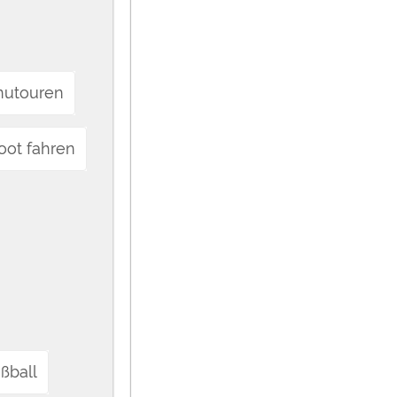
nutouren
oot fahren
ßball