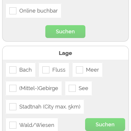
Google Remarketing
https://policies.google.com/privacy
Online buchbar
Die Cookieeinstellungen können jeder Zeit im Footer
über "COOKIES" geändert werden!
Suchen
Lage
Bach
Fluss
Meer
(Mittel-)Gebirge
See
Stadtnah (City max. 5km)
Suchen
Wald/Wiesen