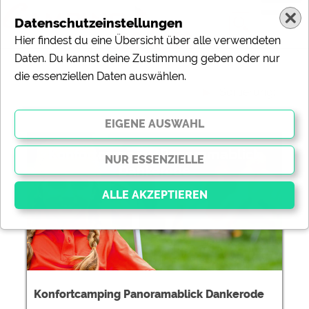
Datenschutzeinstellungen
Hier findest du eine Übersicht über alle verwendeten
Daten. Du kannst deine Zustimmung geben oder nur
die essenziellen Daten auswählen.
Sortierung:
Konfortcamping Panoramablick
Dankerode
Essenziell
Essenzielle Cookies ermöglichen grundlegende
Funktionen und sind für die einwandfreie Funktion der
Website dringend erforderlich. Ohne diese Cookies
Konfortcamping Panoramablick Dankerode
werden Teile der Website
nicht funktionieren
.