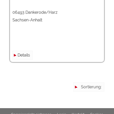
06493 Dankerode/Harz
Externe Medien
YouTube (Videos von
https://policies.google.com/privacy
Sachsen-Anhalt
Campingplätzen)
Campingplatzvorschau (Vorschau
siehe Datenschutzerklärung des
der Internetseiten von
jeweiligen Anbieters
Campingplätzen)
Google Maps (Kartensuche, Anfahrt
https://policies.google.com/privacy
usw.)
Details
Google reCAPTCHA (Formulare)
https://policies.google.com/privacy
Statistiken
Google Analytics
https://policies.google.com/privacy
Sortierung:
Marketing
Google Ads
https://policies.google.com/privacy
Google AdSense
https://policies.google.com/privacy