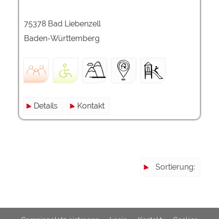
75378 Bad Liebenzell
Externe Medien
YouTube (Videos von
https://policies.google.com/privacy
Baden-Württemberg
Campingplätzen)
Campingplatzvorschau (Vorschau
siehe Datenschutzerklärung des
der Internetseiten von
jeweiligen Anbieters
Campingplätzen)
Google Maps (Kartensuche, Anfahrt
https://policies.google.com/privacy
usw.)
Details
Kontakt
Google reCAPTCHA (Formulare)
https://policies.google.com/privacy
Statistiken
Google Analytics
https://policies.google.com/privacy
Sortierung:
Marketing
Google Ads
https://policies.google.com/privacy
Google AdSense
https://policies.google.com/privacy