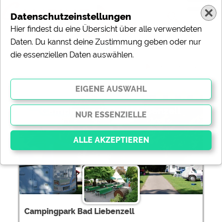
Datenschutzeinstellungen
Hier findest du eine Übersicht über alle verwendeten
Daten. Du kannst deine Zustimmung geben oder nur
die essenziellen Daten auswählen.
Sortierung:
Campingpark Bad Liebenzell
Essenziell
Essenzielle Cookies ermöglichen grundlegende
Funktionen und sind für die einwandfreie Funktion der
Website dringend erforderlich. Ohne diese Cookies
Campingpark Bad Liebenzell
werden Teile der Website
nicht funktionieren
.