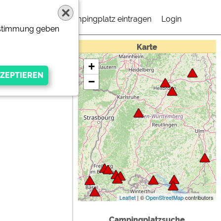
Campingplatz eintragen
Login
Zustimmung geben
Karte
+
−
gen Anbieters
Leaflet
| ©
OpenStreetMap
contributors
Campingplatzsuche