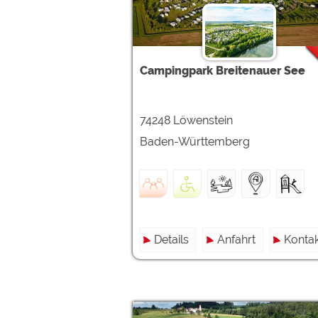
Google reCAPTCHA (Form
Statistiken
Campingpark Breitenauer See
Google Analytics
74248 Löwenstein
Marketing
Google Ads
Baden-Württemberg
Google AdSense
Google Remarketing
Die Cookieeinstell
Details
Anfahrt
Kontak