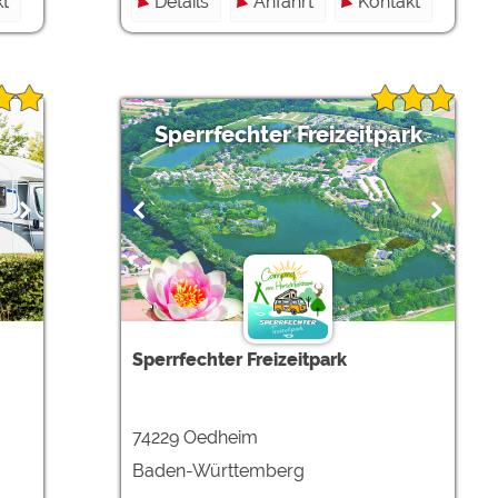
t
Details
Anfahrt
Kontakt
Sperrfechter Freizeitpark
Sperrfechter Freizeitpark
74229 Oedheim
Baden-Württemberg