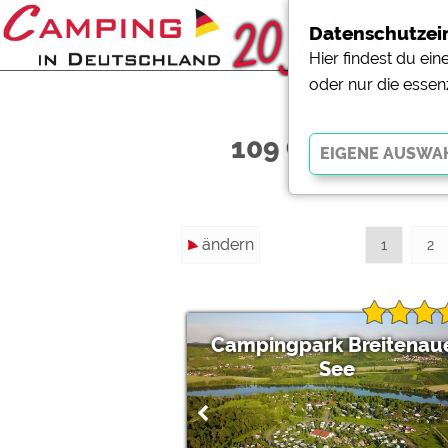
Datenschutzei
Hier findest du ei
oder nur die essen
109 Campingplä
Essenziell
ändern
Essenzielle Cookies ermö
1
2
der Website dringend erf
funktionieren
.
Campingpark Breitenau
Externe Medien
See
YouTube (Videos von Cam
Campingplatzvorschau (V
Campingplätzen)
Google Maps (Kartensuch