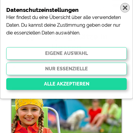
Datenschutzeinstellungen
Hier findest du eine Übersicht über alle verwendeten
Daten. Du kannst deine Zustimmung geben oder nur
die essenziellen Daten auswählen.
55 Campingplätze in
Hessen
ändern
Sortierung:
Ulstertal
Essenziell
Essenzielle Cookies ermöglichen grundlegende
Funktionen und sind für die einwandfreie Funktion der
Website dringend erforderlich. Ohne diese Cookies
werden Teile der Website
nicht funktionieren
.