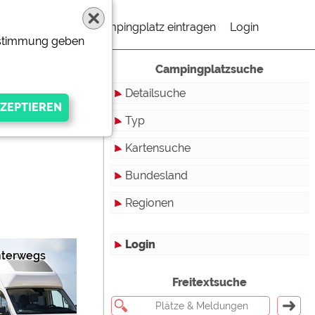
Campingplatz eintragen
Login
Zustimmung geben
Campingplatzsuche
Detailsuche
Typ
Kartensuche
Touristikstellplätze
Bundesland
Dauerstellplätze
Regionen
Reisemobilstellplätze
Baden-Württemberg
Mobilheimstellplätze
Bayern
Login
nterwegs
Ferienhäuser
Berlin
gen Anbieters
Freitextsuche
Bungalows
Brandenburg
Ferienwohnungen
Bremen