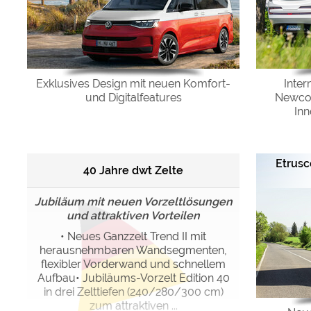
Google reCAPTCHA (Form
Statistiken
Google Analytics
Exklusives Design mit neuen Komfort-
Inter
und Digitalfeatures
Newcom
In
Marketing
Google Ads
Google AdSense
Etrusc
40 Jahre dwt Zelte
Google Remarketing
Jubiläum mit neuen Vorzeltlösungen
und attraktiven Vorteilen
Die Cookieeinstell
• Neues Ganzzelt Trend II mit
herausnehmbaren Wandsegmenten,
flexibler Vorderwand und schnellem
Aufbau• Jubiläums-Vorzelt Edition 40
in drei Zelttiefen (240/280/300 cm)
zum attraktiven ...