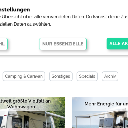
nstellungen
ne Übersicht über alle verwendeten Daten. Du kannst deine 
ziellen Daten auswählen.
Meldungen
glichen grundlegende Funktionen und sind für die einwandfreie Funktion
orderlich. Ohne diese Cookies werden Teile der Website
nicht
Camping & Caravan
Sonstiges
Specials
Archiv
tweit größte Vielfalt an
Mehr Energie für u
pingplätzen)
https://policies.google.com/privacy
Wohnwagen
orschau der Internetseiten von
siehe Datenschutzerklärung des jeweili
e, Anfahrt usw.)
https://policies.google.com/privacy