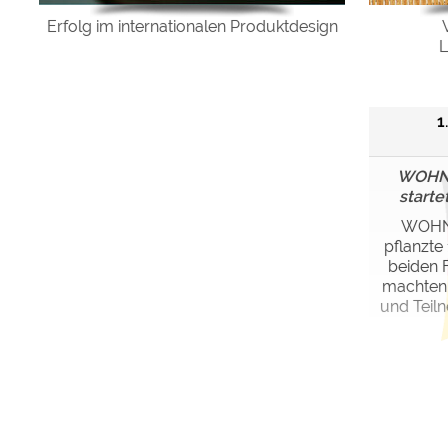
Erfolg im internationalen Produktdesign
L
1
WOHNmo
starte
WOHNm
pflanzte
beiden 
machten 
und Teil