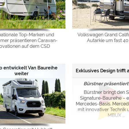
ulare)
https://policies.google.com/privacy
https://policies.google.com/privacy
nationale Top-Marken und
Volkswagen Grand Califo
er präsentieren Caravan-
Autarkie um fast 40
novationen auf dem CSD
https://policies.google.com/privacy
https://policies.google.com/privacy
o entwickelt Van Baureihe
Exklusives Design trifft
https://policies.google.com/privacy
weiter
Bürstner präsentier
ungen können jeder Zeit im Footer über "COOKIES" geändert 
Bürstner bringt den 
Signature-Baureihe – e
Mercedes-Basis. Merced
mit innovativer Technik
MBUX ...