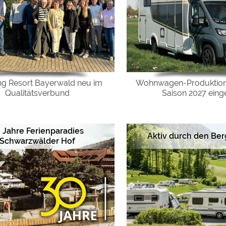
g Resort Bayerwald neu im
Wohnwagen-Produktion 
Qualitätsverbund
Saison 2027 einge
 Jahre Ferienparadies
Aktiv durch den Ber
Schwarzwälder Hof