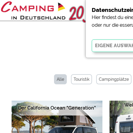
Datenschutzei
Hier findest du ei
oder nur die essen
Essenziell
Essenzielle Cookies ermö
der Website dringend erf
Alle
Touristik
Campingplätze
funktionieren
.
Externe Medien
Wel
Der California Ocean "Generation"
YouTube (Videos von Cam
Campingplatzvorschau (V
Campingplätzen)
Google Maps (Kartensuch