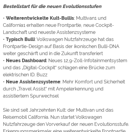
Bestellstart für die neuen Evolutionsstufen
Externe Medien
•
Weiterentwickelte Kult-Bullis
: Multivan1 und
YouTube (Videos von
https://policies.google.com/privacy
California1 erhalten neue Frontpartie, neue Cockpit-
Campingplätzen)
Landschaft und neueste Assistenzsysteme
Campingplatzvorschau (Vorschau
siehe Datenschutzerklärung des
•
Typisch Bulli
: Volkswagen Nutzfahrzeuge hat das
der Internetseiten von
jeweiligen Anbieters
Campingplätzen)
Frontpartie-Design auf Basis der ikonischen Bulli-DNA
Google Maps (Kartensuche, Anfahrt
https://policies.google.com/privacy
weiter geschärft und in die Zukunft transferiert
usw.)
•
Neues Dashboard
: Neues 12,9-Zoll-Infotainmentsystem
Google reCAPTCHA (Formulare)
https://policies.google.com/privacy
und das „Digital-Cockpit“ schlagen eine Brücke zum
elektrischen ID. Buzz
•
Neue Assistenzsysteme
: Mehr Komfort und Sicherheit
Statistiken
durch „Travel Assist“ mit Ampelerkennung und
Google Analytics
https://policies.google.com/privacy
assistiertem Spurwechsel
Sie sind seit Jahrzehnten Kult: der Multivan und das
Marketing
Reisemobil California. Nun startet Volkswagen
Google Ads
https://policies.google.com/privacy
Nutzfahrzeuge den Vorverkauf der neuen Evolutionsstufe.
Google AdSense
https://policies.google.com/privacy
Erkennungsmerkmale: eine weiterentwickelte Frontpartie,