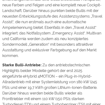
Google Remarketing
https://policies.google.com/privacy
neue Farben und Felgen und eine komplett neue Cockpit-
Landschaft. Darüber hinaus punkten beide Bullis mit der
neuesten Entwicklungsstufe des Assistenzsystems „Travel
Die Cookieeinstellungen können jeder Zeit im Footer
Assist“, die nun erstmals auch eine automatische
über "COOKIES" geändert werden!
Ampelerkennung bietet. Ebenfalls in den „Travel Assist“
integriert: das Notfallsystem „Emergency Assist“. Multivan
und California werden zudem als neu konzipiertes
Sondermodell „Generation“ mit besonders attraktiver
Ausstattung und exklusiver Farbgebung auf den Markt
kommen.
Starke Bulli-Antriebe:
Zu den antriebstechnischen
Highlights beider Modelle gehört der erst 2025
eingeführte eHybrid 4MOTION – ein Plug-in-Hybrid-
Allradantrieb mit einer Systemleistung von 180 kW (245
PS)1 und einer 19,7 kWh großen Lithium-Ionen-Batterie.
Darüber hinaus werden beide Bullis wieder als
Fronttriebler mit einem 110 kW (150 PS)1 starken
Turbodiesel (TDI) und einem Turbobenziner (TSI) mit einer