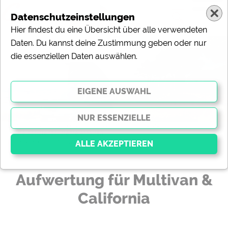
Datenschutzeinstellungen
Hier findest du eine Übersicht über alle verwendeten
Aufwertung für Multivan & California
Daten. Du kannst deine Zustimmung geben oder nur
die essenziellen Daten auswählen.
Der California1 hat eine neue Frontpartie, neue Cockpit-Landschaft und
neueste Assistenzsysteme erhalten
(c) Volkswagen Nutzfahrzeuge
News-Meldung vom 30.06.2026
Aufwertung für Multivan &
Essenziell
California
Essenzielle Cookies ermöglichen grundlegende
Funktionen und sind für die einwandfreie Funktion der
Website dringend erforderlich. Ohne diese Cookies
werden Teile der Website
nicht funktionieren
.