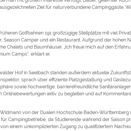
habe man mit großem Interesse verfolgt. Bauer, gelernter Ko
 ausgezeichneten Ziel für naturverbundene Campinggäste, 
üheren Golfbahnen 191 großzügige Stellplätze mit viel Priv
er, Season Camper und ein Restaurant. Aufgrund der hohen N
liche Chalets und Baumhäuser. „Ich freue mich auf den Erfah
ium Camps“, erklärt er.
älder Hof in Seelbach standen außerdem aktuelle Zukunfts
spektor, sprach über effiziente Platzgestaltung und Gästezuf
tsphäre sowie hochwertige, barrierefreundliche Sanitäranlag
uch Onlinebewertungen aktiv zu begleiten und auf Kommentar
sten Widmann von der Dualen Hochschule Baden-Württemberg
s für Campingbetriebe, da Studierende während der Saison pr
 von einem unkomplizierten Zugang zu qualifiziertem Nachw