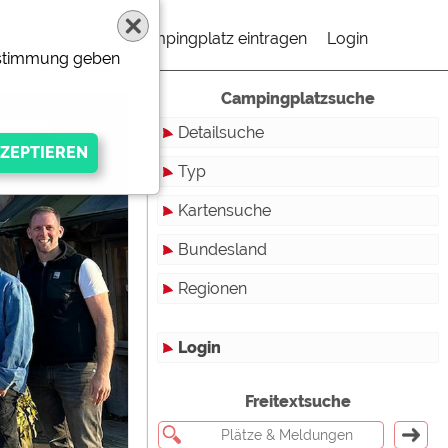
Campingplatz eintragen
Login
Zustimmung geben
Campingplatzsuche
Detailsuche
Typ
Kartensuche
Touristikstellplätze
Bundesland
Dauerstellplätze
Regionen
Reisemobilstellplätze
Baden-Württemberg
Mobilheimstellplätze
Bayern
Login
Ferienhäuser
Berlin
gen Anbieters
Freitextsuche
Bungalows
Brandenburg
Ferienwohnungen
Bremen