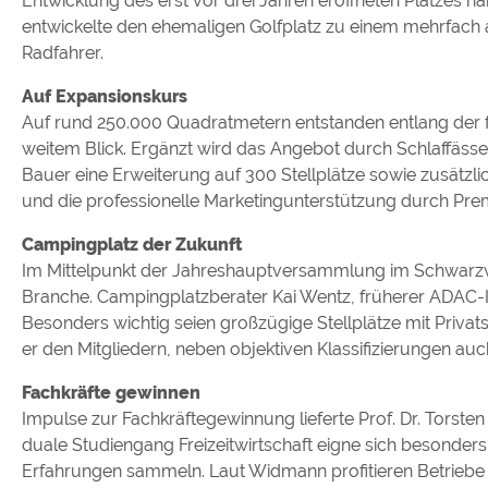
Entwicklung des erst vor drei Jahren eröffneten Platzes 
entwickelte den ehemaligen Golfplatz zu einem mehrfach
Radfahrer.
Auf Expansionskurs
Auf rund 250.000 Quadratmetern entstanden entlang der fr
weitem Blick. Ergänzt wird das Angebot durch Schlaffäss
Bauer eine Erweiterung auf 300 Stellplätze sowie zusätz
und die professionelle Marketingunterstützung durch Prem
Campingplatz der Zukunft
Im Mittelpunkt der Jahreshauptversammlung im Schwarzw
Branche. Campingplatzberater Kai Wentz, früherer ADAC-In
Besonders wichtig seien großzügige Stellplätze mit Priva
er den Mitgliedern, neben objektiven Klassifizierungen a
Fachkräfte gewinnen
Impulse zur Fachkräftegewinnung lieferte Prof. Dr. Tor
duale Studiengang Freizeitwirtschaft eigne sich besonder
Erfahrungen sammeln. Laut Widmann profitieren Betriebe