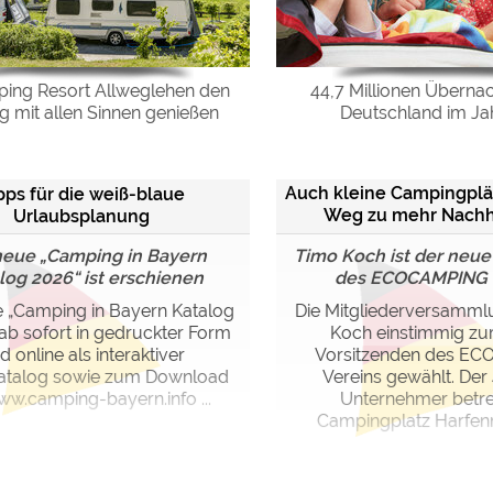
ing Resort Allweglehen den
44,7 Millionen Überna
ng mit allen Sinnen genießen
Deutschland im Ja
Auch kleine Campingplä
pps für die weiß-blaue
Weg zu mehr Nachha
Urlaubsplanung
begleiten
neue „Camping in Bayern
Timo Koch ist der neue
log 2026“ ist erschienen
des ECOCAMPING 
 „Camping in Bayern Katalog
Die Mitgliederversamml
 ab sofort in gedruckter Form
Koch einstimmig z
d online als interaktiver
Vorsitzenden des E
katalog sowie zum Download
Vereins gewählt. Der
ww.camping-bayern.info ...
Unternehmer betre
Campingplatz Harfenmü