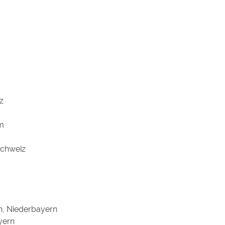
z
am
Schweiz
h, Niederbayern
yern