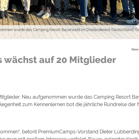
ulare)
https://policies.google.com/privacy
enommen wurde das Camping Resort Bayerwald im Dreiländereck Deutschland, Ös
https://policies.google.com/privacy
News
wächst auf 20 Mitglieder
https://policies.google.com/privacy
https://policies.google.com/privacy
https://policies.google.com/privacy
 Mitglieder. Neu aufgenommen wurde das Camping Resort Ba
ungen können jeder Zeit im Footer über "COOKIES" geändert 
legenheit zum Kennenlernen bot die jährliche Rundreise der 
enommen“, betont PremiumCamps-Vorstand Dieter Lübberding