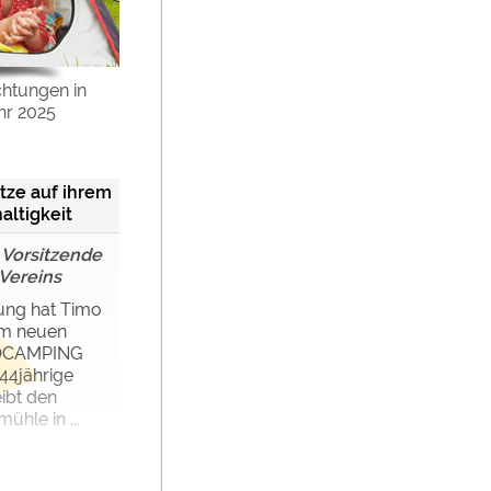
chtungen in
hr 2025
tze auf ihrem
ltigkeit
 Vorsitzende
Vereins
ung hat Timo
um neuen
COCAMPING
 44jährige
ibt den
hle in ...