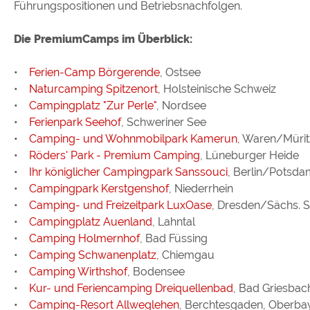
Führungspositionen und Betriebsnachfolgen.
Die PremiumCamps im Überblick:
•
Ferien-Camp Börgerende
, Ostsee
•
Naturcamping Spitzenort
, Holsteinische Schweiz
•
Campingplatz "Zur Perle"
, Nordsee
•
Ferienpark Seehof
, Schweriner See
•
Camping- und Wohnmobilpark Kamerun
, Waren/Mürit
•
Röders' Park - Premium Camping
, Lüneburger Heide
•
Ihr königlicher Campingpark Sanssouci
, Berlin/Potsd
•
Campingpark Kerstgenshof
, Niederrhein
•
Camping- und Freizeitpark LuxOase
, Dresden/Sächs. 
•
Campingplatz Auenland
, Lahntal
•
Camping Holmernhof
, Bad Füssing
•
Camping Schwanenplatz
, Chiemgau
•
Camping Wirthshof
, Bodensee
•
Kur- und Feriencamping Dreiquellenbad
, Bad Griesbac
•
Camping-Resort Allweglehen
, Berchtesgaden, Oberba