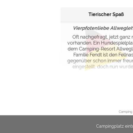
Tierischer Spaß
Vierpfotenliebe Allwegle
Oft nachgefragt, jetzt ganz
vorhanden. Ein Hundespielpla
dem Camping-Resort Allwegl
Familie Fendt ist den Fellna
gegenüber schon immer freun
eingestellt, doch nun wurden
Camping 
Campingplatz eint