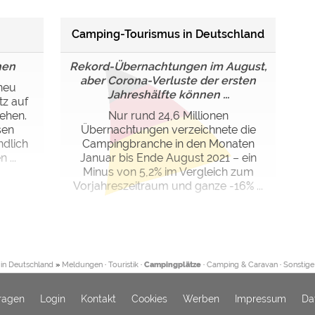
Camping-Tourismus in Deutschland
hen
Rekord-Übernachtungen im August,
aber Corona-Verluste der ersten
 neu
Jahreshälfte können ...
tz auf
ehen.
Nur rund 24,6 Millionen
sen
Übernachtungen verzeichnete die
dlich
Campingbranche in den Monaten
 ...
Januar bis Ende August 2021 – ein
Minus von 5,2% im Vergleich zum
Vorjahreszeitraum und ganze -16% ...
in Deutschland
»
Meldungen
·
Touristik
·
Campingplätze
·
Camping & Caravan
·
Sonstige
ragen
Login
Kontakt
Cookies
Werben
Impressum
Da