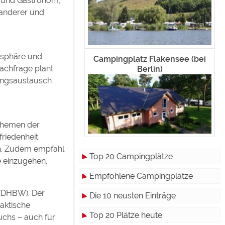
ch und Gastronom,
Wanderer und
atsphäre und
Campingplatz Flakensee (bei
achfrage plant
Berlin)
rungsaustausch
themen der
riedenheit.
en. Zudem empfahl
Top 20 Campingplätze
e einzugehen.
Empfohlene Campingplätze
 (DHBW). Der
Die 10 neusten Einträge
aktische
Top 20 Plätze heute
uchs – auch für