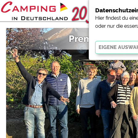
Datenschutzei
Hier findest du ei
oder nur die essen
PremiumCamps 
Essenziell
Essenzielle Cookies ermö
der Website dringend erf
funktionieren
.
Externe Medien
YouTube (Videos von Cam
Campingplatzvorschau (V
Campingplätzen)
Google Maps (Kartensuch