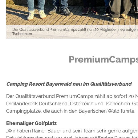
Google reCAPTCHA (Form
Statistiken
Der Qualitätsverbund PremiumCamps zählt nun 20 Mitglieder, neu aufg
Google Analytics
Tschechien.
Marketing
PremiumCamps 
Google Ads
Google AdSense
Google Remarketing
Camping Resort Bayerwald neu im Qualitätsverbund
Der Qualitätsverbund PremiumCamps zählt ab sofort 20
Die Cookieeinstell
Dreiländereck Deutschland, Österreich und Tschechien. Ge
Campingplätze, die auch in den Bayerischen Wald führte.
Ehemaliger Golfplatz
„Wir haben Rainer Bauer und sein Team sehr gerne aufg