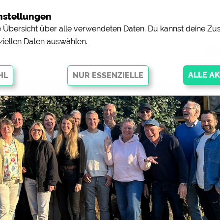
nstellungen
ne Übersicht über alle verwendeten Daten. Du kannst deine 
ziellen Daten auswählen.
wächst auf 20 Mitglieder
glichen grundlegende Funktionen und sind für die einwandfreie Funktion
orderlich. Ohne diese Cookies werden Teile der Website
nicht
pingplätzen)
https://policies.google.com/privacy
orschau der Internetseiten von
siehe Datenschutzerklärung des jeweili
e, Anfahrt usw.)
https://policies.google.com/privacy