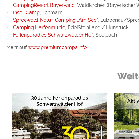
•
CampingResort Bayerwald
, Waldkirchen (Bayerischer 
•
Insel-Camp
, Fehmarn
•
Spreewald-Natur-Camping „Am See“
, Lübbenau/Spre
•
Camping Harfenmühle
, EdelSteinLand / Hunsrück
•
Ferienparadies Schwarzwälder Hof
, Seelbach
Mehr auf
www.premiumcamps.info
.
Weit
30 Jahre Ferienparadies
Akti
Schwarzwälder Hof