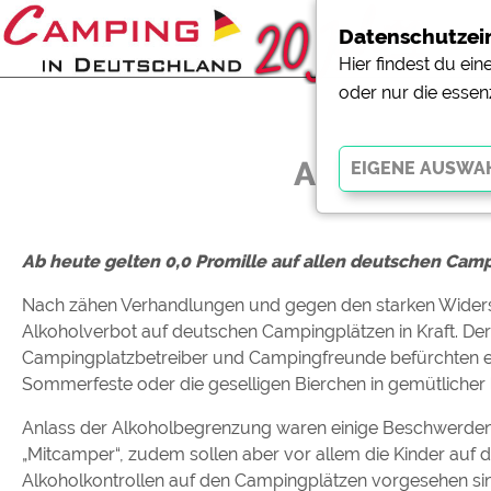
Datenschutzei
Hier findest du ei
oder nur die essen
Alkoholverb
Essenziell
Ab heute gelten 0,0 Promille auf allen deutschen Cam
Essenzielle Cookies ermö
der Website dringend erf
Nach zähen Verhandlungen und gegen den starken Widers
funktionieren
.
Alkoholverbot auf deutschen Campingplätzen in Kraft. Der
Campingplatzbetreiber und Campingfreunde befürchten e
Externe Medien
Sommerfeste oder die geselligen Bierchen in gemütlicher
YouTube (Videos von Cam
Anlass der Alkoholbegrenzung waren einige Beschwerden
Campingplatzvorschau (V
Campingplätzen)
„Mitcamper“, zudem sollen aber vor allem die Kinder auf
Alkoholkontrollen auf den Campingplätzen vorgesehen sind, 
Google Maps (Kartensuch