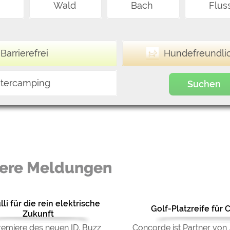
Wald
Bach
Flus
Barrierefrei
Hundefreundli
tercamping
Suchen
ere Meldungen
lli für die rein elektrische
Golf-Platzreife für
Zukunft
emiere des neuen ID. Buzz
Concorde ist Partner von