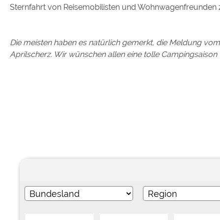
Sternfahrt von Reisemobilisten und Wohnwagenfreunden zu
Google reCAPTCHA (Form
Statistiken
Die meisten haben es natürlich gemerkt, die Meldung vom
Google Analytics
Aprilscherz. Wir wünschen allen eine tolle Campingsaison
Marketing
Google Ads
Google AdSense
Google Remarketing
Die Cookieeinstell