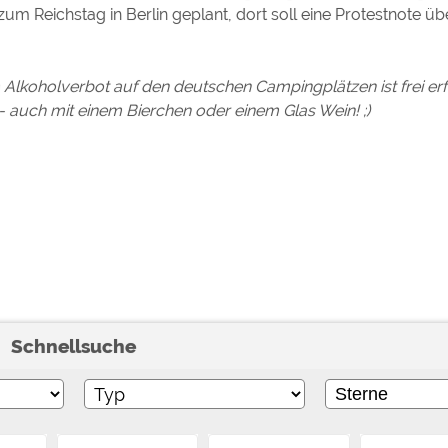
m Reichstag in Berlin geplant, dort soll eine Protestnote ü
ulare)
https://policies.google.com/privacy
 Alkoholverbot auf den deutschen Campingplätzen ist frei er
https://policies.google.com/privacy
 - auch mit einem Bierchen oder einem Glas Wein!
;)
https://policies.google.com/privacy
https://policies.google.com/privacy
https://policies.google.com/privacy
ungen können jeder Zeit im Footer über "COOKIES" geändert 
Schnellsuche