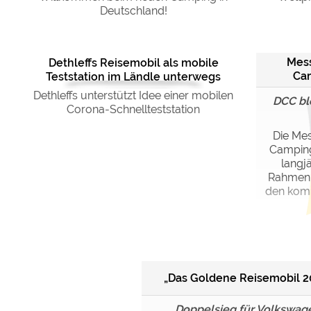
Deutschland!
Mess
Dethleffs Reisemobil als mobile
Cam
Teststation im Ländle unterwegs
Dethleffs unterstützt Idee einer mobilen
DCC bl
Corona-Schnellteststation
Die Me
Camping-
langj
Rahmen 
den komm
„Das Goldene Reisemobil 2
Doppelsieg für Volkswag