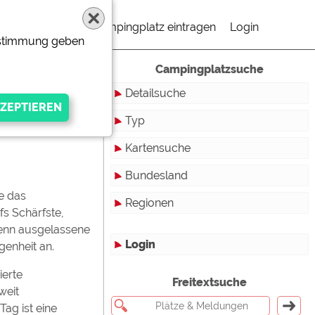
Campingplatz eintragen
Login
Zustimmung geben
Campingplatzsuche
-Meldung vom 01.04.2025
Detailsuche
Typ
Kartensuche
Touristikstellplätze
Bundesland
Dauerstellplätze
e das
Regionen
Reisemobilstellplätze
Baden-Württemberg
s Schärfste,
Denn ausgelassene
Mobilheimstellplätze
Bayern
Login
genheit an.
Ferienhäuser
Berlin
erte
gen Anbieters
Freitextsuche
Bungalows
Brandenburg
weit
Tag ist eine
Ferienwohnungen
Bremen