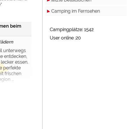
e“
Camping im Fernsehen
men beim
Campingplätze: 1542
User online :20
Rädern
l unterwegs
rte entdecken,
lecker essen.
e perfekte
it frischen
ion ...