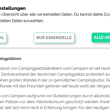
nstellungen
ne Übersicht über alle verwendeten Daten. Du kannst deine 
ziellen Daten auswählen.
News
ot auf Campingplätzen
pingplätzen.
glichen grundlegende Funktionen und sind für die einwandfreie Funktion
orderlich. Ohne diese Cookies werden Teile der Website
nicht
tand von Campingplatzbetreibern und Campern ist seit heut
 Zentralverband der deutschen Campingplätze protestiert auf
inen großen Wandel in der so gemütlichen Campingkultur. 
 Runde mit den Freunden gehören seit heute wohl der Vergan
pingplätzen)
https://policies.google.com/privacy
 von Campern aufgrund von Ruhestörungen durch alkoholisi
orschau der Internetseiten von
siehe Datenschutzerklärung des jeweili
 den Plätzen vor dem Alkoholkonsum geschützt werden. Inwie
ließ sich noch nicht in Erfahrung bringen. Für den heutigen 
e, Anfahrt usw.)
https://policies.google.com/privacy