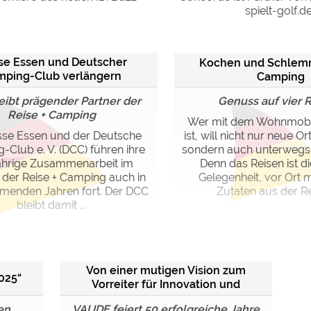
spielt-golf.d
e Essen und Deutscher
Kochen und Schlem
ping-Club verlängern
Camping
Kooperation
eibt prägender Partner der
Genuss auf vier 
Reise + Camping
Wer mit dem Wohnmobi
sse Essen und der Deutsche
ist, will nicht nur neue O
Club e. V. (DCC) führen ihre
sondern auch unterwegs 
ährige Zusammenarbeit im
Denn das Reisen ist di
der Reise + Camping auch in
Gelegenheit, vor Ort m
enden Jahren fort. Der DCC
Zutaten aus der Reg
bleibt damit ...
Von einer mutigen Vision zum
025“
Vorreiter für Innovation und
Nachhaltigkeit
en
VAUDE feiert 50 erfolgreiche Jahre