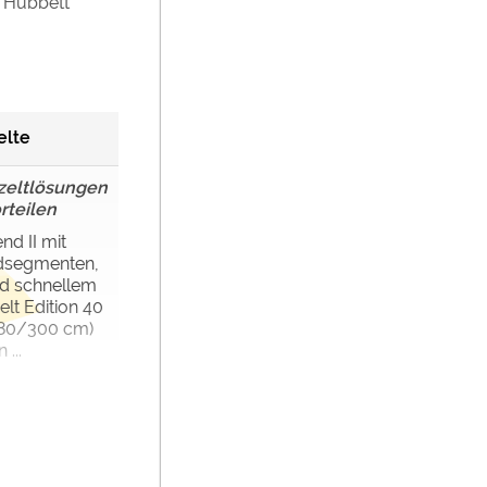
 Hubbett
elte
zeltlösungen
rteilen
nd II mit
dsegmenten,
nd schnellem
lt Edition 40
/280/300 cm)
...