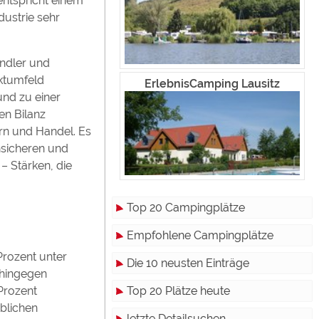
entspricht einem
dustrie sehr
̈ndler und
rktumfeld
ErlebnisCamping Lausitz
und zu einer
en Bilanz
ern und Handel. Es
unsicheren und
 Stärken, die
Top 20 Campingplätze
Empfohlene Campingplätze
Prozent unter
Die 10 neusten Einträge
 hingegen
Prozent
Top 20 Plätze heute
rblichen
letzte Detailsuchen