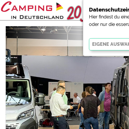
Datenschutzei
Hier findest du ei
oder nur die essen
Über 94.
Essenziell
Essenzielle Cookies ermö
der Website dringend erf
funktionieren
.
Externe Medien
YouTube (Videos von Cam
Campingplatzvorschau (V
Campingplätzen)
Google Maps (Kartensuch