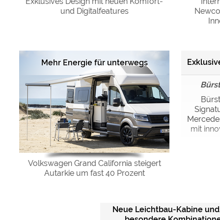
Exklusives Design mit neuen Komfort-
Inter
und Digitalfeatures
Newcom
In
Exklusive
Mehr Energie für unterwegs
Bürs
Bürst
Signat
Mercedes
mit inno
Volkswagen Grand California steigert
Autarkie um fast 40 Prozent
Neue Leichtbau-Kabine und
besondere Kombination