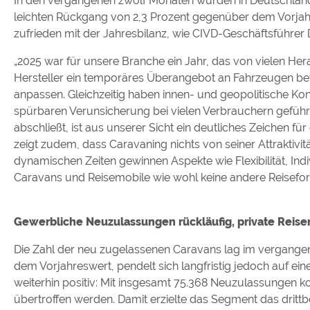
In den vergangenen zwölf Monaten wurden in Deutschland
leichten Rückgang von 2,3 Prozent gegenüber dem Vorjah
zufrieden mit der Jahresbilanz, wie CIVD-Geschäftsführer 
„2025 war für unsere Branche ein Jahr, das von vielen He
Hersteller ein temporäres Überangebot an Fahrzeugen be
anpassen. Gleichzeitig haben innen- und geopolitische Konf
spürbaren Verunsicherung bei vielen Verbrauchern geführ
abschließt, ist aus unserer Sicht ein deutliches Zeichen fü
zeigt zudem, dass Caravaning nichts von seiner Attraktivita
dynamischen Zeiten gewinnen Aspekte wie Flexibilität, Ind
Caravans und Reisemobile wie wohl keine andere Reisefor
Gewerbliche Neuzulassungen rückläufig, private Reise
Die Zahl der neu zugelassenen Caravans lag im vergangene
dem Vorjahreswert, pendelt sich langfristig jedoch auf ein
weiterhin positiv: Mit insgesamt 75.368 Neuzulassungen ko
übertroffen werden. Damit erzielte das Segment das dritt