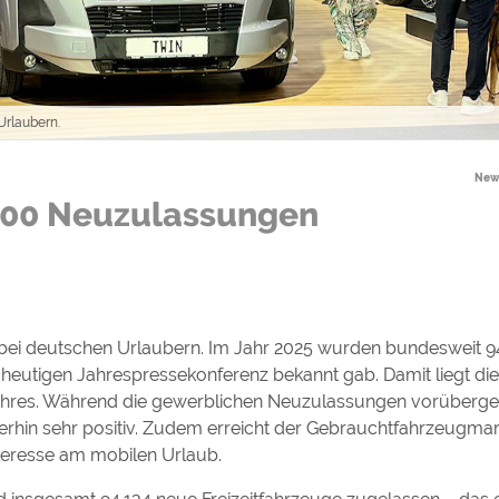
ulare)
https://policies.google.com/privacy
https://policies.google.com/privacy
Urlaubern.
New
000 Neuzulassungen
https://policies.google.com/privacy
https://policies.google.com/privacy
https://policies.google.com/privacy
bei deutschen Urlaubern. Im Jahr 2025 wurden bundesweit 9
ungen können jeder Zeit im Footer über "COOKIES" geändert 
r heutigen Jahrespressekonferenz bekannt gab. Damit liegt di
hres. Während die gewerblichen Neuzulassungen vorübergehe
iterhin sehr positiv. Zudem erreicht der Gebrauchtfahrzeugmar
teresse am mobilen Urlaub.