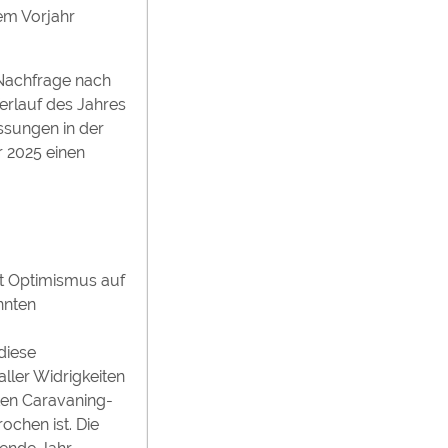
em Vorjahr
 Nachfrage nach
erlauf des Jahres
ssungen in der
r 2025 einen
it Optimismus auf
nnten
diese
ller Widrigkeiten
ten Caravaning-
ochen ist. Die