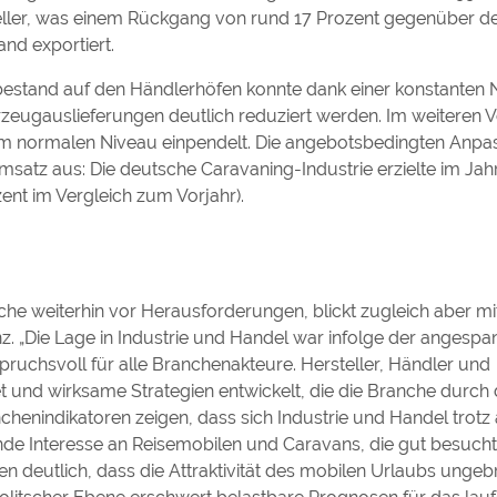
eller, was einem Rückgang von rund 17 Prozent gegenüber d
nd exportiert.
bestand auf den Händlerhöfen konnte dank einer konstanten
ugauslieferungen deutlich reduziert werden. Im weiteren V
nem normalen Niveau einpendelt. Die angebotsbedingten Anpa
atz aus: Die deutsche Caravaning-Industrie erzielte im Jah
ent im Vergleich zum Vorjahr).
nche weiterhin vor Herausforderungen, blickt zugleich aber m
. „Die Lage in Industrie und Handel war infolge der angespa
uchsvoll für alle Branchenakteure. Hersteller, Händler und
 und wirksame Strategien entwickelt, die die Branche durch 
henindikatoren zeigen, dass sich Industrie und Handel trotz a
de Interesse an Reisemobilen und Caravans, die gut besuch
 deutlich, dass die Attraktivität des mobilen Urlaubs ungebr