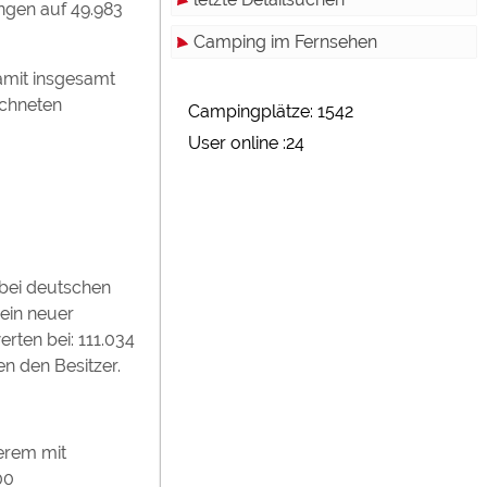
ngen auf 49.983
Camping im Fernsehen
amit insgesamt
ichneten
Campingplätze: 1542
User online :24
bei deutschen
ein neuer
rten bei: 111.034
n den Besitzer.
erem mit
00