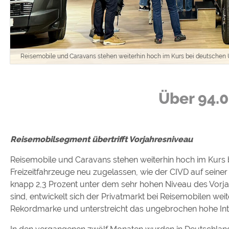
Google reCAPTCHA (Form
Statistiken
Google Analytics
Reisemobile und Caravans stehen weiterhin hoch im Kurs bei deutschen 
Marketing
Über 94.
Google Ads
Google AdSense
Google Remarketing
Reisemobilsegment übertrifft Vorjahresniveau
Reisemobile und Caravans stehen weiterhin hoch im Kurs 
Die Cookieeinstell
Freizeitfahrzeuge neu zugelassen, wie der CIVD auf seine
knapp 2,3 Prozent unter dem sehr hohen Niveau des Vorja
sind, entwickelt sich der Privatmarkt bei Reisemobilen we
Rekordmarke und unterstreicht das ungebrochen hohe In