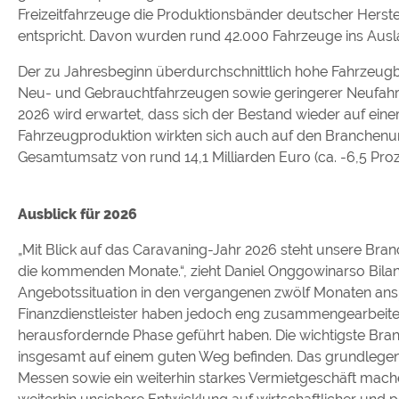
Freizeitfahrzeuge die Produktionsbänder deutscher Herst
entspricht. Davon wurden rund 42.000 Fahrzeuge ins Ausla
Der zu Jahresbeginn überdurchschnittlich hohe Fahrzeug
Neu- und Gebrauchtfahrzeugen sowie geringerer Neufahrze
2026 wird erwartet, dass sich der Bestand wieder auf ei
Fahrzeugproduktion wirkten sich auch auf den Branchenums
Gesamtumsatz von rund 14,1 Milliarden Euro (ca. -6,5 Proz
Ausblick für 2026
„Mit Blick auf das Caravaning-Jahr 2026 steht unsere Bra
die kommenden Monate.“, zieht Daniel Onggowinarso Bilanz
Angebotssituation in den vergangenen zwölf Monaten anspr
Finanzdienstleister haben jedoch eng zusammengearbeitet
herausfordernde Phase geführt haben. Die wichtigste Branc
insgesamt auf einem guten Weg befinden. Das grundlegen
Messen sowie ein weiterhin starkes Vermietgeschäft machen