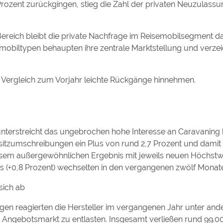
ozent zurückgingen, stieg die Zahl der privaten Neuzulassu
Bereich bleibt die private Nachfrage im Reisemobilsegment d
obiltypen behaupten ihre zentrale Marktstellung und verze
ergleich zum Vorjahr leichte Rückgänge hinnehmen.
terstreicht das ungebrochen hohe Interesse an Caravaning 
sitzumschreibungen ein Plus von rund 2,7 Prozent und damit 
sem außergewöhnlichen Ergebnis mit jeweils neuen Höchstwe
s (+0,8 Prozent) wechselten in den vergangenen zwölf Monate
sich ab
gen reagierten die Hersteller im vergangenen Jahr unter and
Angebotsmarkt zu entlasten. Insgesamt verließen rund 99.0