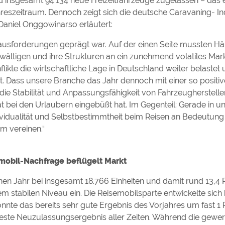
 insgesamt 94.134 neue Freizeitfahrzeuge zugelassen – das 
reszeitraum. Dennoch zeigt sich die deutsche Caravaning- In
Daniel Onggowinarso erläutert:
rausforderungen geprägt war. Auf der einen Seite mussten Ha
wältigen und ihre Strukturen an ein zunehmend volatiles Ma
likte die wirtschaftliche Lage in Deutschland weiter belastet 
t. Dass unsere Branche das Jahr dennoch mit einer so positiv
r die Stabilität und Anpassungsfähigkeit von Fahrzeugherstell
̈t bei den Urlaubern eingebüßt hat. Im Gegenteil: Gerade in 
ividualität und Selbstbestimmtheit beim Reisen an Bedeutung –
m vereinen.“
mobil-Nachfrage beflügelt Markt
n Jahr bei insgesamt 18.766 Einheiten und damit rund 13,4 
em stabilen Niveau ein. Die Reisemobilsparte entwickelte sich
nnte das bereits sehr gute Ergebnis des Vorjahres um fast 1 
beste Neuzulassungsergebnis aller Zeiten. Während die gewe