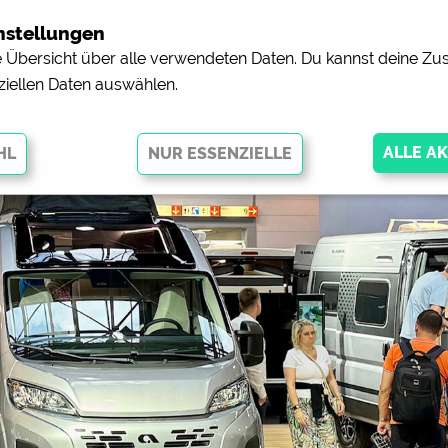
nstellungen
ne Übersicht über alle verwendeten Daten. Du kannst deine 
ziellen Daten auswählen.
000 Neuzulassungen
glichen grundlegende Funktionen und sind für die einwandfreie Funktion
orderlich. Ohne diese Cookies werden Teile der Website
nicht
pingplätzen)
https://policies.google.com/privacy
orschau der Internetseiten von
siehe Datenschutzerklärung des jeweili
e, Anfahrt usw.)
https://policies.google.com/privacy