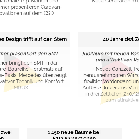
nationale Top-Marken und
Neue Generation mit
er präsentieren Caravan-
novationen auf dem CSD
s Design trifft auf den Stern
40 Jahre dwt Z
tner präsentiert den SMT
Jubiläum mit neuen Vor
und attraktiven Vo
ner bringt den SMT in der
ure-Baureihe – erstmals auf
• Neues Ganzzelt Tre
-Basis. Mercedes überzeugt
herausnehmbaren Wan
vativer Technik und Komfort:
flexibler Vorderwand u
MBUX ...
Aufbau• Jubiläums-Vorze
in drei Zelttiefen (240
zum attraktiven 
 zwei
1.450 neue Bäume bei
en
Frühjahrsaktionen