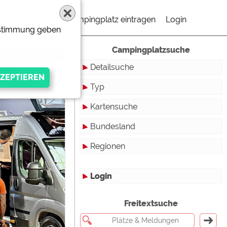
Campingplatz eintragen
Login
Zustimmung geben
Campingplatzsuche
Detailsuche
Typ
Kartensuche
Touristikstellplätze
Bundesland
Dauerstellplätze
Regionen
Reisemobilstellplätze
Baden-Württemberg
Mobilheimstellplätze
Bayern
Login
Ferienhäuser
Berlin
gen Anbieters
Freitextsuche
Bungalows
Brandenburg
Ferienwohnungen
Bremen