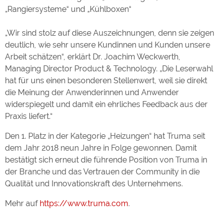
„Rangiersysteme“ und „Kühlboxen“
Externe Medien
„Wir sind stolz auf diese Auszeichnungen, denn sie zeigen
YouTube (Videos von
https://policies.google.com/privacy
deutlich, wie sehr unsere Kundinnen und Kunden unsere
Campingplätzen)
Arbeit schätzen“, erklärt Dr. Joachim Weckwerth,
Campingplatzvorschau (Vorschau
siehe Datenschutzerklärung des
der Internetseiten von
jeweiligen Anbieters
Managing Director Product & Technology. „Die Leserwahl
Campingplätzen)
hat für uns einen besonderen Stellenwert, weil sie direkt
Google Maps (Kartensuche, Anfahrt
https://policies.google.com/privacy
die Meinung der Anwenderinnen und Anwender
usw.)
widerspiegelt und damit ein ehrliches Feedback aus der
Google reCAPTCHA (Formulare)
https://policies.google.com/privacy
Praxis liefert.“
Den 1. Platz in der Kategorie „Heizungen“ hat Truma seit
Statistiken
dem Jahr 2018 neun Jahre in Folge gewonnen. Damit
Google Analytics
https://policies.google.com/privacy
bestätigt sich erneut die führende Position von Truma in
der Branche und das Vertrauen der Community in die
Qualität und Innovationskraft des Unternehmens.
Marketing
Google Ads
https://policies.google.com/privacy
Mehr auf
https://www.truma.com
.
Google AdSense
https://policies.google.com/privacy