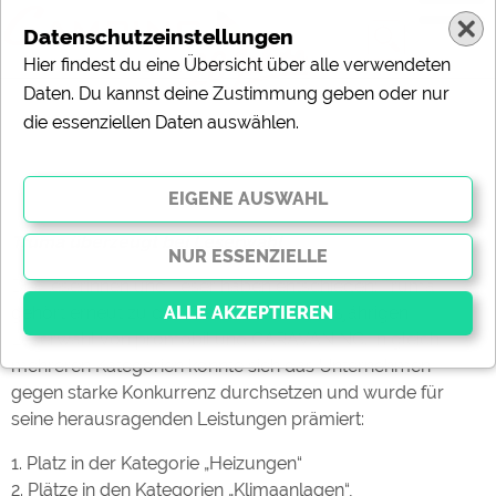
Datenschutzeinstellungen
Hier findest du eine Übersicht über alle verwendeten
Daten. Du kannst deine Zustimmung geben oder nur
News-Meldung vom 18.01.2026
die essenziellen Daten auswählen.
Mehrfach ausgezeichnet
Truma überzeugt bei Leserwahl
Die Leserinnen und Leser haben entschieden: Truma
gehört erneut zu den Gewinnern der diesjährigen
Leserwahl von promobil und CARAVANING. In gleich
mehreren Kategorien konnte sich das Unternehmen
gegen starke Konkurrenz durchsetzen und wurde für
Essenziell
seine herausragenden Leistungen prämiert:
Essenzielle Cookies ermöglichen grundlegende
Funktionen und sind für die einwandfreie Funktion der
1. Platz in der Kategorie „Heizungen“
Website dringend erforderlich. Ohne diese Cookies
werden Teile der Website
nicht funktionieren
.
2. Plätze in den Kategorien „Klimaanlagen“,