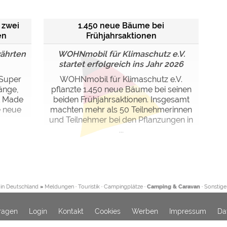
 zwei
1.450 neue Bäume bei
en
Frühjahrsaktionen
währten
WOHNmobil für Klimaschutz e.V.
startet erfolgreich ins Jahr 2026
 Super
WOHNmobil für Klimaschutz e.V.
änge,
pflanzte 1.450 neue Bäume bei seinen
t Made
beiden Frühjahrsaktionen. Insgesamt
e neue
machten mehr als 50 Teilnehmerinnen
und Teilnehmer bei den Pflanzungen in
...
in Deutschland
»
Meldungen
·
Touristik
·
Campingplätze
·
Camping & Caravan
·
Sonstige
ragen
Login
Kontakt
Cookies
Werben
Impressum
Da