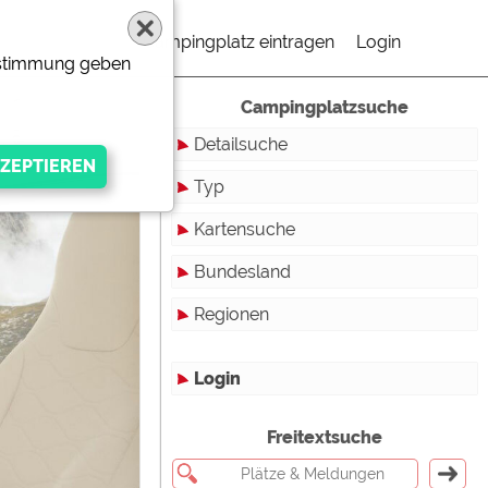
Campingplatz eintragen
Login
Zustimmung geben
Campingplatzsuche
le
Detailsuche
Typ
Kartensuche
Touristikstellplätze
Bundesland
Dauerstellplätze
Regionen
Reisemobilstellplätze
Baden-Württemberg
Mobilheimstellplätze
Bayern
Login
Ferienhäuser
Berlin
gen Anbieters
Freitextsuche
Bungalows
Brandenburg
Ferienwohnungen
Bremen