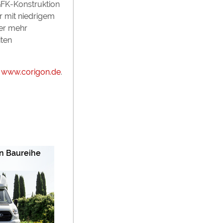
GFK-Konstruktion
r mit niedrigem
Wer mehr
iten
f
www.corigon.de
.
an Baureihe