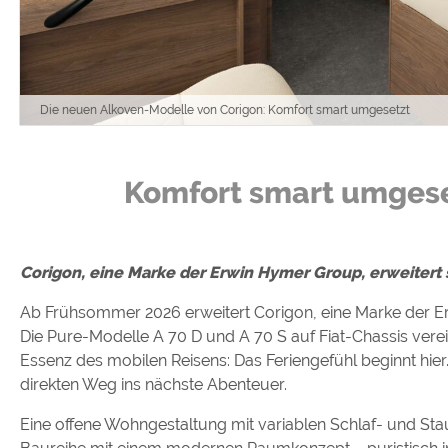
Google reCAPTCHA (Form
Statistiken
Google Analytics
Die neuen Alkoven-Modelle von Corigon: Komfort smart umgesetzt
Marketing
Komfort smart umgese
Google Ads
Google AdSense
Google Remarketing
Corigon, eine Marke der Erwin Hymer Group, erweitert s
Ab Frühsommer 2026 erweitert Corigon, eine Marke der E
Die Cookieeinstell
Die Pure-Modelle A 70 D und A 70 S auf Fiat-Chassis vere
Essenz des mobilen Reisens: Das Feriengefühl beginnt hie
direkten Weg ins nächste Abenteuer.
Eine offene Wohngestaltung mit variablen Schlaf- und St