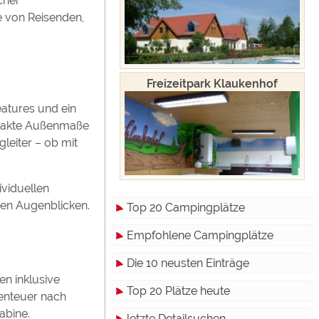
cher
e von Reisenden,
Freizeitpark Klaukenhof
eatures und ein
mpakte Außenmaße
leiter – ob mit
ividuellen
hen Augenblicken.
Top 20 Campingplätze
Empfohlene Campingplätze
Die 10 neusten Einträge
n inklusive
Top 20 Plätze heute
benteuer nach
abine.
letzte Detailsuchen