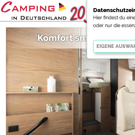
Datenschutzei
Hier findest du ei
oder nur die essen
Komfort smart umgese
Essenziell
Essenzielle Cookies ermö
der Website dringend erf
funktionieren
.
Externe Medien
YouTube (Videos von Cam
Campingplatzvorschau (V
Campingplätzen)
Google Maps (Kartensuch