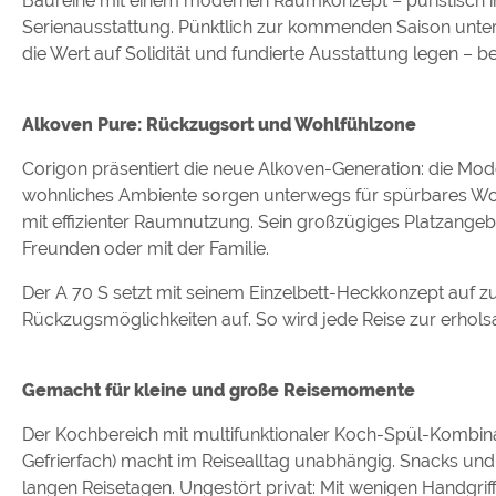
Baureihe mit einem modernen Raumkonzept – puristisch in
Serienausstattung. Pünktlich zur kommenden Saison unters
die Wert auf Solidität und fundierte Ausstattung legen – b
Alkoven Pure: Rückzugsort und Wohlfühlzone
Corigon präsentiert die neue Alkoven-Generation: die Model
wohnliches Ambiente sorgen unterwegs für spürbares Wo
mit effizienter Raumnutzung. Sein großzügiges Platzangeb
Freunden oder mit der Familie.
Der A 70 S setzt mit seinem Einzelbett-Heckkonzept auf zu
Rückzugsmöglichkeiten auf. So wird jede Reise zur erhol
Gemacht für kleine und große Reisemomente
Der Kochbereich mit multifunktionaler Koch-Spül-Kombin
Gefrierfach) macht im Reisealltag unabhängig. Snacks und 
langen Reisetagen. Ungestört privat: Mit wenigen Handgri