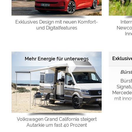
Exklusives Design mit neuen Komfort-
Inter
und Digitalfeatures
Newcom
In
Exklusive
Mehr Energie für unterwegs
Bürs
Bürst
Signat
Mercedes
mit inno
Volkswagen Grand California steigert
Autarkie um fast 40 Prozent