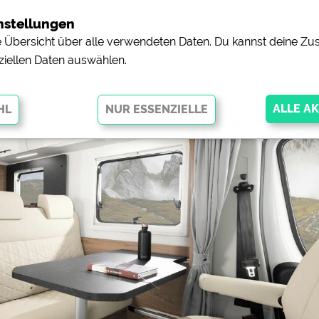
nstellungen
ne Übersicht über alle verwendeten Daten. Du kannst deine 
ziellen Daten auswählen.
tzt - die neuen Alkoven-Model
glichen grundlegende Funktionen und sind für die einwandfreie Funktion
orderlich. Ohne diese Cookies werden Teile der Website
nicht
pingplätzen)
https://policies.google.com/privacy
orschau der Internetseiten von
siehe Datenschutzerklärung des jeweili
e, Anfahrt usw.)
https://policies.google.com/privacy