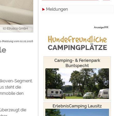
Meldungen
Zimmer
Hamburg
Campinghutten
Hessen
Alle
Anzeige/PR
(c) Etrusco GmbH
Miet-Mobilheime
Mecklenburg-Vorpommern
Touristik
Miet-Wohnwagen
Niedersachsen
Campingplätze
-Meldung vom 02.02.2026
le
Miet-Zelte
Nordrhein-Westfalen
Camping & Caravan
Rheinland-Pfalz
Sonstiges
Camping- & Ferienpark
Buntspecht
Saarland
Specials
Sachsen
Archiv
 Alkoven-Segment.
werden!
s steht die
Sachsen-Anhalt
hnmobile den
Schleswig-Holstein
ErlebnisCamping Lausitz
 überzeugt die
Thüringen