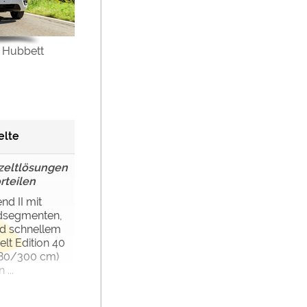
 Hubbett
elte
zeltlösungen
rteilen
nd II mit
dsegmenten,
nd schnellem
lt Edition 40
/280/300 cm)
...