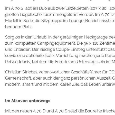
Im A 70 S lädt ein Duo aus zwei Einzelbetten (207 x 80 | 2
großen Liegefläche zusammengeführt werden. Im A 70 D wa
Modell in Serie: die Sitzgruppe im Lounge-Bereich lässt s
bequem Platz.
Sorglos in den Urlaub: In der geräumigen Heckgarage bei
zum kompletten Campingequipment. Die 95 x 110 Zentimet
und Entladen. Der niedrige Coupé-Einstieg unterstützt d
sowie eine optionale Isofix-Vorrichtung machen jede Reis
Reiseerlebnis, bei dem die Freude am Unterwegssein im Mit
Christian Striebel, verantwortlicher Geschäftsführer für CO
Gemeinschaft, aber auch der ganz persönlichen Auszeit. 
modern, smart und mit dem klaren Ziel, das Leben unter
Im Alkoven unterwegs
Mit den neuen A 70 D und A 70 S setzt die Baureihe frisc