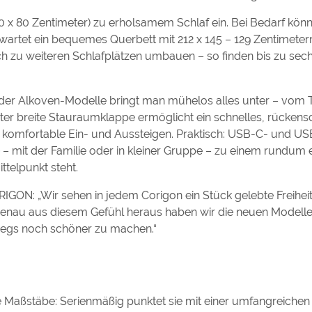
00 x 80 Zentimeter) zu erholsamem Schlaf ein. Bei Bedarf könn
rtet ein bequemes Querbett mit 212 x 145 – 129 Zentimetern
ich zu weiteren Schlafplätzen umbauen – so finden bis zu sec
der Alkoven-Modelle bringt man mühelos alles unter – vom 
er breite Stauraumklappe ermöglicht ein schnelles, rücken
as komfortable Ein- und Aussteigen. Praktisch: USB-C- und 
e – mit der Familie oder in kleiner Gruppe – zu einem rundum
telpunkt steht.
RIGON: „Wir sehen in jedem Corigon ein Stück gelebte Freiheit. 
Genau aus diesem Gefühl heraus haben wir die neuen Modelle
wegs noch schöner zu machen.“
he Maßstäbe: Serienmäßig punktet sie mit einer umfangreichen