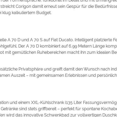
 der Formensprache, funktional im Detail und mit umfangrei
treicht Corigon damit erneut sein Gespür für die Bedürfniss
ei klug kalkuliertem Budget.
le A 70 D und A 70 S auf Fiat Ducato. Intelligent platzierte F
hlgefühl. Der A 70 D kombiniert auf 6,99 Metern Länge ko
ot mit gemütlichen Ruhebereichen macht ihn zum idealen Beg
sätzliche Privatsphäre und greift damit den Wunsch nach ind
samen Auszeit – mit gemeinsamen Erlebnissen und persönlic
ation und einem XXL-Kühlschrank (135 Liter Fassungsvermöge
Getränke sind stets griffbereit – perfekt für spontane Kocha
ffen wird das innovative Schwenkbad zur vollwertigen Duschk