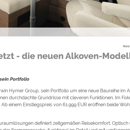
ulare)
https://policies.google.com/privacy
https://policies.google.com/privacy
News
tzt - die neuen Alkoven-Model
https://policies.google.com/privacy
https://policies.google.com/privacy
https://policies.google.com/privacy
ein Portfolio
rwin Hymer Group, sein Portfolio um eine neue Baureihe im
ungen können jeder Zeit im Footer über "COOKIES" geändert 
inen durchdachte Grundrisse mit cleveren Funktionen. Im Foku
r. Ab einem Einstiegspreis von 61.999 EUR eröffnen beide Wo
auraumlösungen definiert zeitgemäßen Reisekomfort. Optisch