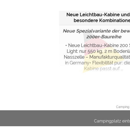
Neue Leichtbau-Kabine und
besondere Kombination
Neue Spezialvariante der be
200er-Baureihe
• Neue Leichtbau-Kabine 200
Light: nur 550 kg, 2 m Bodenl
Nasszelle – Manufakturqualitä
in Germany• Flexibilität pur: di
Kabine passt auf ...
Camping 
Campingplatz eint