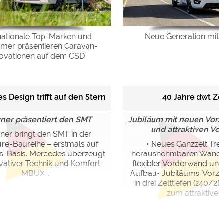
nationale Top-Marken und
Neue Generation mit
er präsentieren Caravan-
novationen auf dem CSD
s Design trifft auf den Stern
40 Jahre dwt Z
tner präsentiert den SMT
Jubiläum mit neuen Vor
und attraktiven Vo
ner bringt den SMT in der
ure-Baureihe – erstmals auf
• Neues Ganzzelt Tre
-Basis. Mercedes überzeugt
herausnehmbaren Wan
vativer Technik und Komfort:
flexibler Vorderwand u
MBUX ...
Aufbau• Jubiläums-Vorze
in drei Zelttiefen (240
zum attraktiven 