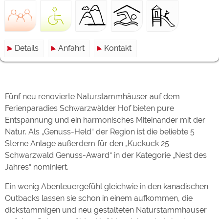
Google Remarketing
https://policies.google.com/privacy
Die Cookieeinstellungen können jeder Zeit im Footer
über "COOKIES" geändert werden!
Details
Anfahrt
Kontakt
Fünf neu renovierte Naturstammhäuser auf dem
Ferienparadies Schwarzwälder Hof bieten pure
Entspannung und ein harmonisches Miteinander mit der
Natur. Als „Genuss-Held“ der Region ist die beliebte 5
Sterne Anlage außerdem für den „Kuckuck 25
Schwarzwald Genuss-Award“ in der Kategorie „Nest des
Jahres“ nominiert.
Ein wenig Abenteuergefühl gleichwie in den kanadischen
Outbacks lassen sie schon in einem aufkommen, die
dickstämmigen und neu gestalteten Naturstammhäuser