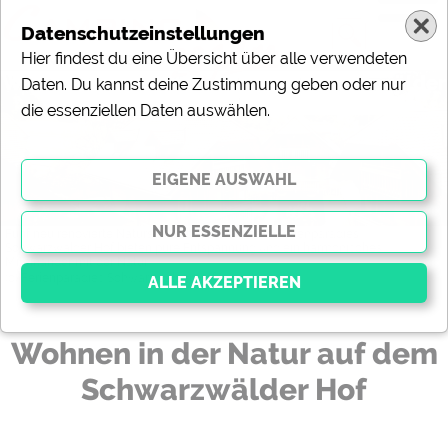
Datenschutzeinstellungen
Hier findest du eine Übersicht über alle verwendeten
Wohnen in der Natur auf dem Schwarzwälder
Daten. Du kannst deine Zustimmung geben oder nur
Hof
die essenziellen Daten auswählen.
Fünf neu renovierte Naturstammhäuser auf dem Ferienparadies
Schwarzwälder Hof bieten pure Entspannung und ein harmonisches
Miteinander mit der Natur.
(c) Ferienparadies Schwarzwälder Hof
News-Meldung vom 28.03.2025
Wohnen in der Natur auf dem
Essenziell
Schwarzwälder Hof
Essenzielle Cookies ermöglichen grundlegende
Funktionen und sind für die einwandfreie Funktion der
Website dringend erforderlich. Ohne diese Cookies
werden Teile der Website
nicht funktionieren
.