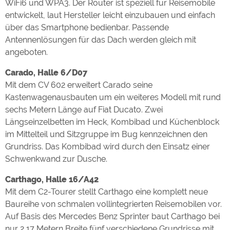
WiFi6 und WPA3. Der Router ist speziell für Reisemobile
entwickelt, laut Hersteller leicht einzubauen und einfach
über das Smartphone bedienbar. Passende
Antennenlösungen für das Dach werden gleich mit
angeboten.
Carado, Halle 6/D07
Mit dem CV 602 erweitert Carado seine
Kastenwagenausbauten um ein weiteres Modell mit rund
sechs Metern Länge auf Fiat Ducato. Zwei
Längseinzelbetten im Heck, Kombibad und Küchenblock
im Mittelteil und Sitzgruppe im Bug kennzeichnen den
Grundriss. Das Kombibad wird durch den Einsatz einer
Schwenkwand zur Dusche.
Carthago, Halle 16/A42
Mit dem C2-Tourer stellt Carthago eine komplett neue
Baureihe von schmalen vollintegrierten Reisemobilen vor.
Auf Basis des Mercedes Benz Sprinter baut Carthago bei
nur 2,17 Metern Breite fünf verschiedene Grundrisse mit