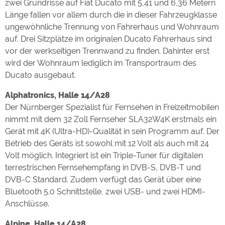
zwei Grundrisse auf Fiat Ducato mit 5,41 und 6,36 Metern
Länge fallen vor allem durch die in dieser Fahrzeugklasse
ungewöhnliche Trennung von Fahrerhaus und Wohnraum
auf. Drei Sitzplätze im originalen Ducato Fahrerhaus sind
vor der werkseitigen Trennwand zu finden. Dahinter erst
wird der Wohnraum lediglich im Transportraum des
Ducato ausgebaut.
Alphatronics, Halle 14/A28
Der Nürnberger Spezialist für Fernsehen in Freizeitmobilen
nimmt mit dem 32 Zoll Fernseher SLA32W4K erstmals ein
Gerät mit 4K (Ultra-HD)-Qualität in sein Programm auf. Der
Betrieb des Geräts ist sowohl mit 12 Volt als auch mit 24
Volt möglich. Integriert ist ein Triple-Tuner für digitalen
terrestrischen Fernsehempfang in DVB-S, DVB-T und
DVB-C Standard. Zudem verfügt das Gerät über eine
Bluetooth 5.0 Schnittstelle, zwei USB- und zwei HDMI-
Anschlüsse.
Alpine, Halle 14/A28