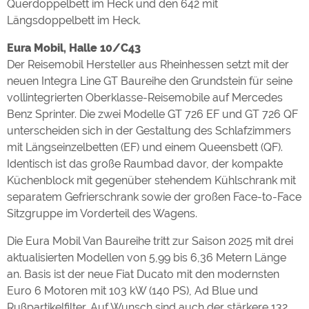
Querdoppelbett im Heck und den 642 mit
Längsdoppelbett im Heck.
Eura Mobil, Halle 10/C43
Der Reisemobil Hersteller aus Rheinhessen setzt mit der
neuen Integra Line GT Baureihe den Grundstein für seine
vollintegrierten Oberklasse-Reisemobile auf Mercedes
Benz Sprinter. Die zwei Modelle GT 726 EF und GT 726 QF
unterscheiden sich in der Gestaltung des Schlafzimmers
mit Längseinzelbetten (EF) und einem Queensbett (QF).
Identisch ist das große Raumbad davor, der kompakte
Küchenblock mit gegenüber stehendem Kühlschrank mit
separatem Gefrierschrank sowie der großen Face-to-Face
Sitzgruppe im Vorderteil des Wagens.
Die Eura Mobil Van Baureihe tritt zur Saison 2025 mit drei
aktualisierten Modellen von 5,99 bis 6,36 Metern Länge
an. Basis ist der neue Fiat Ducato mit den modernsten
Euro 6 Motoren mit 103 kW (140 PS), Ad Blue und
Rußpartikelfilter. Auf Wunsch sind auch der stärkere 132