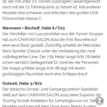
18, der mit unter 7,5 Tonnen zulässigem Gesamtgewicht
noch mit der C1 Fahrerlaubnis zu fahren ist. Alle anderen
Modelle sind schwerer und erfordern den großen LKW
Führerschein Klasse C.
Niesmann + Bischoff, Halle 6/C03
Der Hersteller von Luxusmobilen aus der Hymer-Gruppe
hat zum CARAVAN SALON 2024 die Arto Baureihe auf
eine neue Basis gestellt. Zukünftig arbeitet ein Mercedes
Benz Sprinter Chassis unter der Verkleidung der zwei
vollintegrierten Liner. Der 7,82 Meter lange Arto 78 bietet
schon reichlich Gediegenheit für zwei bis vier Personen.
Der knapp 9 Meter lange Arto 88 legt mit einem
großzügigen Raumbad noch eine Schippe drauf.
Outwell, Halle 3/B70
Der dänische Vorzelt- und Campingzubehör-Spezialist
stellt auf dem CARAVAN SALON 2024 seine Superior-Air-
Touring Vorzelt-Kollektion für Campingbusse vor. Die drei
Modelle verfügen mit dem Drive Away Ready System,