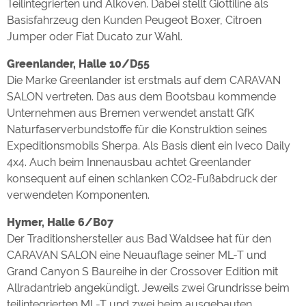
Teilintegrierten und Alkoven. Dabei stellt Giottiline als
Basisfahrzeug den Kunden Peugeot Boxer, Citroen
Jumper oder Fiat Ducato zur Wahl.
Greenlander, Halle 10/D55
Die Marke Greenlander ist erstmals auf dem CARAVAN
SALON vertreten. Das aus dem Bootsbau kommende
Unternehmen aus Bremen verwendet anstatt GfK
Naturfaserverbundstoffe für die Konstruktion seines
Expeditionsmobils Sherpa. Als Basis dient ein Iveco Daily
4x4. Auch beim Innenausbau achtet Greenlander
konsequent auf einen schlanken CO2-Fußabdruck der
verwendeten Komponenten.
Hymer, Halle 6/B07
Der Traditionshersteller aus Bad Waldsee hat für den
CARAVAN SALON eine Neuauflage seiner ML-T und
Grand Canyon S Baureihe in der Crossover Edition mit
Allradantrieb angekündigt. Jeweils zwei Grundrisse beim
teilintegrierten ML-T und zwei beim ausgebauten