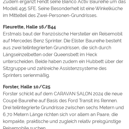
Zudem ergänzt Fendt seine Bianco Activ Baureihe um das
Modell 495 SFE. Seine Besonderheit ist eine Winkelküche
im Mittelteil des Zwei-Personen-Grundrisses.
Fleurette, Halle 16/B44
Erstmals baut der französische Hersteller ein Reisemobil
auf Mercedes Benz Sprinter. Die Elister Baureihe besteht
aus zwei teilintegrierten Grundrissen, die sich durch
Längseinzelbetten oder Queensbett im Heck
unterscheiden. Beide haben zudem ein Hubbett über der
Sitzgruppe und zahlreiche Assistenzsysteme des
Sprinters serienmäßig.
Forster, Halle 10/C25
Forster schickt auf dem CARAVAN SALON 2024 die neue
Coupé Baureihe auf Basis des Ford Transit ins Rennen.
Drei teilintegrierte Grundrisse zwischen sechs Metern und
6,70 Metern Länge richten sich vor allem an Paare, die
kompakte, praktische und zugleich relativ preisgünstige
Reisemobile suchen.