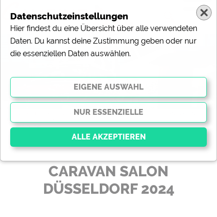
Datenschutzeinstellungen
Hier findest du eine Übersicht über alle verwendeten
CARAVAN SALON DÜSSELDORF 2024
Daten. Du kannst deine Zustimmung geben oder nur
die essenziellen Daten auswählen.
Vom 30. August bis 8. September 2024 stehen auf dem CARAVAN SALON
DÜSSELDORF 2024 die Neuheiten und Innovationen der Caravaning-Branche
im Mittelpunkt.
(c) JB/snw
News-Meldung vom 21.08.2024
CARAVAN SALON
Essenziell
DÜSSELDORF 2024
Essenzielle Cookies ermöglichen grundlegende
Funktionen und sind für die einwandfreie Funktion der
Website dringend erforderlich. Ohne diese Cookies
werden Teile der Website
nicht funktionieren
.