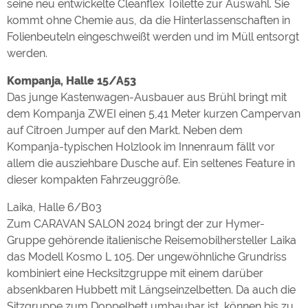
seine neu entwickelte Cleanflex Toilette zur Auswahl. Sie
kommt ohne Chemie aus, da die Hinterlassenschaften in
Folienbeuteln eingeschweißt werden und im Müll entsorgt
werden.
Kompanja, Halle 15/A53
Das junge Kastenwagen-Ausbauer aus Brühl bringt mit
dem Kompanja ZWEI einen 5,41 Meter kurzen Campervan
auf Citroen Jumper auf den Markt. Neben dem
Kompanja-typischen Holzlook im Innenraum fällt vor
allem die ausziehbare Dusche auf. Ein seltenes Feature in
dieser kompakten Fahrzeuggröße.
Laika, Halle 6/B03
Zum CARAVAN SALON 2024 bringt der zur Hymer-
Gruppe gehörende italienische Reisemobilhersteller Laika
das Modell Kosmo L 105. Der ungewöhnliche Grundriss
kombiniert eine Hecksitzgruppe mit einem darüber
absenkbaren Hubbett mit Längseinzelbetten. Da auch die
Sitzgruppe zum Doppelbett umbaubar ist, können bis zu