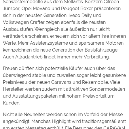
Schwestermodelle aus dem Stellantis-Konzern Citroen
Google Remarketing
https://policies.google.com/privacy
Jumper, Opel Movano und Peugeot Boxer präsentieren
sich in der neusten Generation. Iveco Daily und
Die Cookieeinstellungen können jeder Zeit im Footer
Volkswagen Crafter zeigen ebenfalls die neusten
über "COOKIES" geändert werden!
Ausbaustufen. Wenngleich alle äußerlich nur leicht
verändert erscheinen, erneuern sich vor allem ihre inneren
Werte. Mehr Assistenzsysteme und sparsamere Motoren
kennzeichnen die neue Generation der Basisfahrzeuge.
Auch Allradantrieb findet immer mehr Verbreitung.
Freuen dürften sich potenzielle Käufer auch über das
überwiegend stabile und zuweilen sogar leicht gesunkene
Preisniveau der neuen Caravans und Reisemobile. Viele
Hersteller werben zudem mit attraktiven Sondermodellen
und Ausstattungspaketen mit hohem Preisvorteil um
Kunden.
Nicht alle Neuheiten werden schon im Vorfeld der Messe
angekündigt. Manches Highlight wird traditionsgemäß erst
am ersten Messetag enthüllt. Die Besucher des CARAVAN