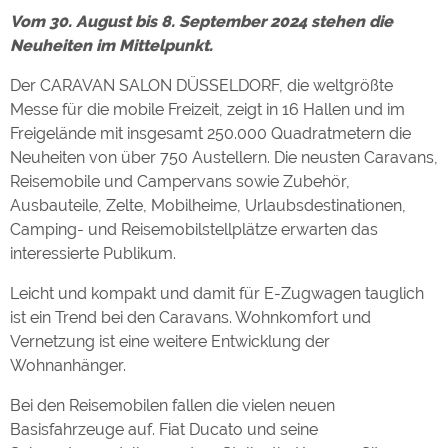
Vom 30. August bis 8. September 2024 stehen die
Neuheiten im Mittelpunkt.
Externe Medien
YouTube (Videos von
https://policies.google.com/privacy
Der CARAVAN SALON DÜSSELDORF, die weltgrößte
Campingplätzen)
Messe für die mobile Freizeit, zeigt in 16 Hallen und im
Campingplatzvorschau (Vorschau
siehe Datenschutzerklärung des
Freigelände mit insgesamt 250.000 Quadratmetern die
der Internetseiten von
jeweiligen Anbieters
Campingplätzen)
Neuheiten von über 750 Austellern. Die neusten Caravans,
Google Maps (Kartensuche, Anfahrt
https://policies.google.com/privacy
Reisemobile und Campervans sowie Zubehör,
usw.)
Ausbauteile, Zelte, Mobilheime, Urlaubsdestinationen,
Google reCAPTCHA (Formulare)
https://policies.google.com/privacy
Camping- und Reisemobilstellplätze erwarten das
interessierte Publikum.
Statistiken
Leicht und kompakt und damit für E-Zugwagen tauglich
Google Analytics
https://policies.google.com/privacy
ist ein Trend bei den Caravans. Wohnkomfort und
Vernetzung ist eine weitere Entwicklung der
Wohnanhänger.
Marketing
Google Ads
https://policies.google.com/privacy
Bei den Reisemobilen fallen die vielen neuen
Google AdSense
https://policies.google.com/privacy
Basisfahrzeuge auf. Fiat Ducato und seine