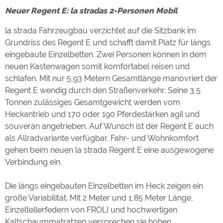
Neuer Regent E: la stradas 2-Personen Mobil
Externe Medien
la strada Fahrzeugbau verzichtet auf die Sitzbank im
YouTube (Videos von
https://policies.google.com/privacy
Grundriss des Regent E und schafft damit Platz für längs
Campingplätzen)
eingebaute Einzelbetten. Zwei Personen können in dem
Campingplatzvorschau (Vorschau
siehe Datenschutzerklärung des
neuen Kastenwagen somit komfortabel reisen und
der Internetseiten von
jeweiligen Anbieters
Campingplätzen)
schlafen. Mit nur 5,93 Metern Gesamtlänge manövriert der
Google Maps (Kartensuche, Anfahrt
https://policies.google.com/privacy
Regent E wendig durch den Straßenverkehr. Seine 3,5
usw.)
Tonnen zulässiges Gesamtgewicht werden vom
Google reCAPTCHA (Formulare)
https://policies.google.com/privacy
Heckantrieb und 170 oder 190 Pferdestärken agil und
souverän angetrieben. Auf Wunsch ist der Regent E auch
als Allradvariante verfügbar. Fahr- und Wohnkomfort
Statistiken
gehen beim neuen la strada Regent E eine ausgewogene
Google Analytics
https://policies.google.com/privacy
Verbindung ein.
Die längs eingebauten Einzelbetten im Heck zeigen ein
Marketing
große Variabilität. Mit 2 Meter und 1,85 Meter Länge,
Google Ads
https://policies.google.com/privacy
Einzeltellerfedern von FROLI und hochwertigen
Google AdSense
https://policies.google.com/privacy
Kaltschaummatratzen versprechen sie hohen