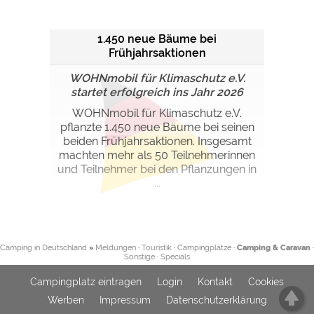
1.450 neue Bäume bei
Frühjahrsaktionen
WOHNmobil für Klimaschutz e.V.
startet erfolgreich ins Jahr 2026
WOHNmobil für Klimaschutz e.V.
pflanzte 1.450 neue Bäume bei seinen
beiden Frühjahrsaktionen. Insgesamt
machten mehr als 50 Teilnehmerinnen
und Teilnehmer bei den Pflanzungen in
...
Camping in Deutschland
»
Meldungen
·
Touristik
·
Campingplätze
·
Camping & Caravan
·
Sonstige
·
Specials
Campingplatz eintragen
Login
Kontakt
Cookies
Werben
Impressum
Datenschutzerklärung