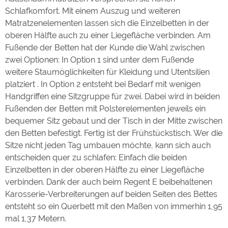
Google Remarketing
https://policies.google.com/privacy
Schlafkomfort. Mit einem Auszug und weiteren
Matratzenelementen lassen sich die Einzelbetten in der
oberen Hälfte auch zu einer Liegefläche verbinden. Am
Die Cookieeinstellungen können jeder Zeit im Footer
Fußende der Betten hat der Kunde die Wahl zwischen
über "COOKIES" geändert werden!
zwei Optionen: In Option 1 sind unter dem Fußende
weitere Staumöglichkeiten für Kleidung und Utentsilien
platziert . In Option 2 entsteht bei Bedarf mit wenigen
Handgriffen eine Sitzgruppe für zwei. Dabei wird in beiden
Fußenden der Betten mit Polsterelementen jeweils ein
bequemer Sitz gebaut und der Tisch in der Mitte zwischen
den Betten befestigt. Fertig ist der Frühstückstisch. Wer die
Sitze nicht jeden Tag umbauen möchte, kann sich auch
entscheiden quer zu schlafen: Einfach die beiden
Einzelbetten in der oberen Hälfte zu einer Liegefläche
verbinden. Dank der auch beim Regent E beibehaltenen
Karosserie-Verbreiterungen auf beiden Seiten des Bettes
entsteht so ein Querbett mit den Maßen von immerhin 1,95
mal 1,37 Metern.