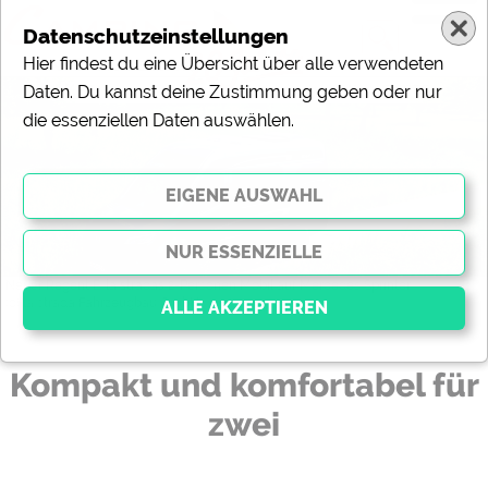
Datenschutzeinstellungen
Hier findest du eine Übersicht über alle verwendeten
Kompakt und komfortabel für zwei
Daten. Du kannst deine Zustimmung geben oder nur
die essenziellen Daten auswählen.
Neuer Regent E: la stradas 2-Personen Mobil auf Mercedes Sprinter
(c) la strada Fahrzeugbau GmbH
News-Meldung vom 02.07.2024
Kompakt und komfortabel für
Essenziell
zwei
Essenzielle Cookies ermöglichen grundlegende
Funktionen und sind für die einwandfreie Funktion der
Website dringend erforderlich. Ohne diese Cookies
werden Teile der Website
nicht funktionieren
.